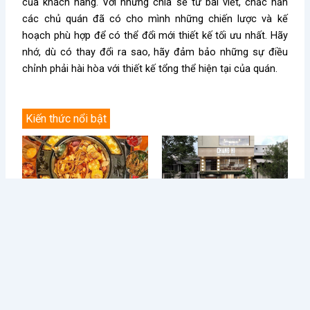
của khách hàng. Với những chia sẻ từ bài viết, chắc hẳn
các chủ quán đã có cho mình những chiến lược và kế
hoạch phù hợp để có thể đổi mới thiết kế tối ưu nhất. Hãy
nhớ, dù có thay đổi ra sao, hãy đảm bảo những sự điều
chỉnh phải hài hòa với thiết kế tổng thể hiện tại của quán.
Kiến thức nổi bật
Điều Gì Làm Nên Sức Hút
Chè Chang Hi: Hành Trình
Không Thể Chối Từ Cho
Vượt “Drama” Sóng Gió Tới
Dookki - Chuỗi Lẩu Buffet
Chạm Đỉnh Thương Hiệu Chè
Topokki Hàng Đầu Thị
Ngon Số 1 Việt Nam
Trường Hiện Nay?