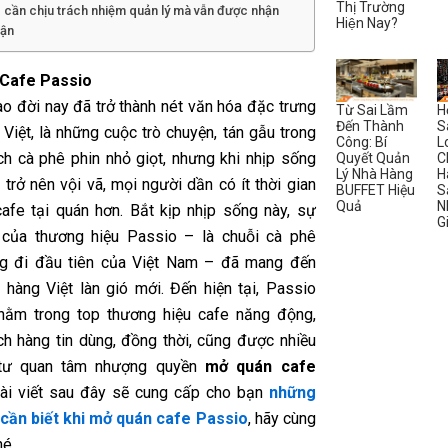
Thị Trường
cần chịu trách nhiệm quản lý mà vẫn được nhận
Hiện Nay?
uận
Cafe Passio
ao đời nay đã trở thành nét văn hóa đặc trưng
Từ Sai Lầm
H
Đến Thành
S
Việt, là những cuộc trò chuyện, tán gẫu trong
Công: Bí
L
ách cà phê phin nhỏ giọt, nhưng khi nhịp sống
Quyết Quản
C
Lý Nhà Hàng
H
trở nên vội vã, mọi người dần có ít thời gian
BUFFET Hiệu
S
Quả
N
afe tại quán hơn. Bắt kịp nhịp sống này, sự
G
 của thương hiệu Passio – là chuỗi cà phê
g đi đầu tiên của Việt Nam –
đã
mang đến
 hàng Việt làn gió mới. Đến hiện tại, Passio
nằm trong top thương hiệu cafe năng động,
h hàng tin dùng, đồng thời, cũng được nhiều
tư quan tâm nhượng quyền
mở quán cafe
Bài viết sau đây sẽ cung cấp cho bạn
những
 cần biết khi mở quán cafe Passio
, hãy cùng
hé.