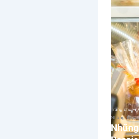
Trang chủ Fn
Những Thông 
Những 