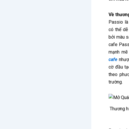
Về thươn
Passio là
có thể dễ
bởi màu s
cafe Pass
mạnh mẽ 
cafe
nhượn
cờ đầu tạ
theo phươ
trường.
Thương hi