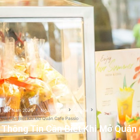
B Việt Nam 2024
Ngành nghề
Cà phê
Tin Cần Biết Khi Mở Quán Cafe Passio
Thông Tin Cần Biết Khi Mở Quán