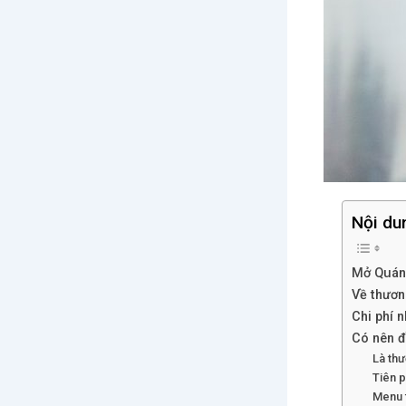
Nội du
Mở Quán
Về thươn
Chi phí 
Có nên đ
Là th
Tiên p
Menu 