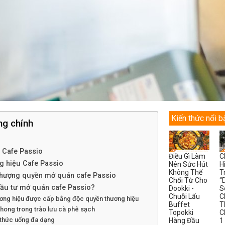
Kiến thức nổi b
ng chính
 Cafe Passio
Điều Gì Làm
C
g hiệu Cafe Passio
Nên Sức Hút
H
Không Thể
T
nhượng quyền mở quán cafe Passio
Chối Từ Cho
“
ầu tư mở quán cafe Passio?
Dookki -
S
Chuỗi Lẩu
C
ương hiệu được cấp bằng độc quyền thương hiệu
Buffet
T
hong trong trào lưu cà phê sạch
Topokki
C
thức uống đa dạng
Hàng Đầu
1