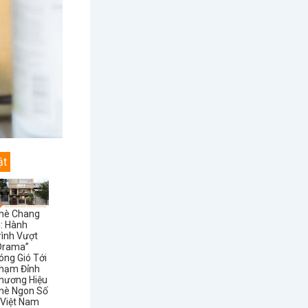
ật
hè Chang
i: Hành
rình Vượt
Drama”
óng Gió Tới
hạm Đỉnh
hương Hiệu
hè Ngon Số
 Việt Nam