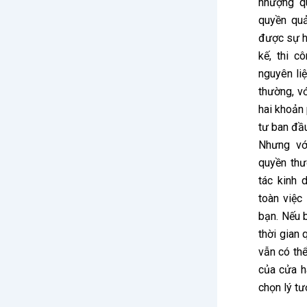
nhượng q
quyền quả
được sự hỗ
kế, thi c
nguyên li
thường, v
hai khoản 
tư ban đầ
Nhưng v
quyền thư
tác kinh 
toàn việc
bạn. Nếu 
thời gian
vẫn có th
của cửa h
chọn lý t