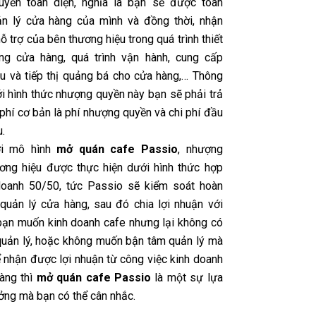
uyền toàn diện, nghĩa là bạn sẽ được toàn
n lý cửa hàng của mình và đồng thời, nhận
 trợ của bên thương hiệu trong quá trình thiết
ông cửa hàng, quá trình vận hành, cung cấp
ệu và tiếp thị quảng bá cho cửa hàng,… Thông
ới hình thức nhượng quyền này bạn sẽ phải trả
phí cơ bản là phí nhượng quyền và chi phí đầu
u.
ới mô hình
mở quán cafe Passio
, nhượng
ơng hiệu được thực hiện dưới hình thức hợp
doanh 50/50, tức Passio sẽ kiểm soát hoàn
 quản lý cửa hàng, sau đó chia lợi nhuận với
bạn muốn kinh doanh cafe nhưng lại không có
 quản lý, hoặc không muốn bận tâm quản lý mà
ể nhận được lợi nhuận từ công việc kinh doanh
àng thì
mở quán cafe Passio
là một sự lựa
ưởng mà bạn có thể cân nhắc.