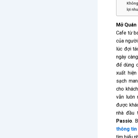
Không 
lợi nh
Mở Quán 
Cafe từ b
của người 
lúc đợi t
ngày càng 
để dùng c
xuất hiện
sạch man
cho khách
vẫn luôn 
được khác
nhà đầu 
Passio
. 
thông tin
tìm hiểu n