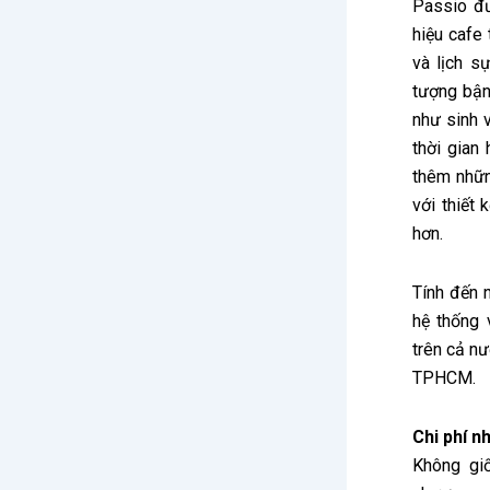
Passio đư
hiệu cafe
và lịch s
tượng bận
như sinh 
thời gian
thêm nhữn
với thiết 
hơn.
Tính đến 
hệ thống 
trên cả nư
TPHCM.
Chi phí 
Không gi