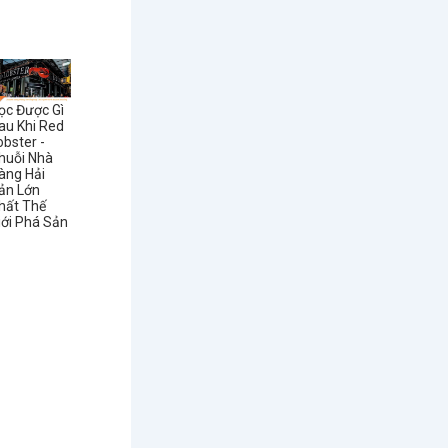
ọc Được Gì
au Khi Red
obster -
huỗi Nhà
àng Hải
ản Lớn
hất Thế
iới Phá Sản