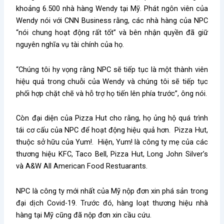
khoảng 6.500 nhà hàng Wendy tại Mỹ. Phát ngôn viên của
Wendy nói với CNN Business rằng, các nhà hàng của NPC
“nói chung hoạt động rất tốt” và bên nhận quyền đã giữ
nguyên nghĩa vụ tài chính của họ.
“Chúng tôi hy vọng rằng NPC sẽ tiếp tục là một thành viên
hiệu quả trong chuỗi của Wendy và chúng tôi sẽ tiếp tục
phối hợp chặt chẽ và hỗ trợ họ tiến lên phía trước”, ông nói.
Còn đại diện của Pizza Hut cho rằng, họ ủng hộ quá trình
tái cơ cấu của NPC để hoạt động hiệu quả hơn. Pizza Hut,
thuộc sở hữu của Yum!. Hiện, Yum! là công ty mẹ của các
thương hiệu KFC, Taco Bell, Pizza Hut, Long John Silver’s
và A&W All American Food Restuarants.
NPC là công ty mới nhất của Mỹ nộp đơn xin phá sản trong
đại dịch Covid-19. Trước đó, hàng loạt thương hiệu nhà
hàng tại Mỹ cũng đã nộp đơn xin cầu cứu.