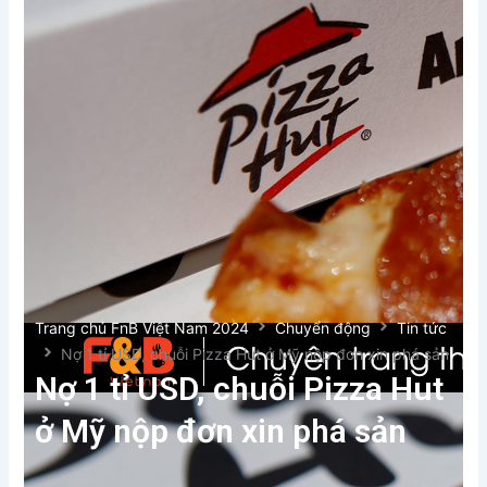
Xem thêm
Trang chủ FnB Việt Nam 2024
Chuyển động
Tin tức
Nợ 1 tỉ USD, chuỗi Pizza Hut ở Mỹ nộp đơn xin phá sản
Nợ 1 tỉ USD, chuỗi Pizza Hut
ở Mỹ nộp đơn xin phá sản