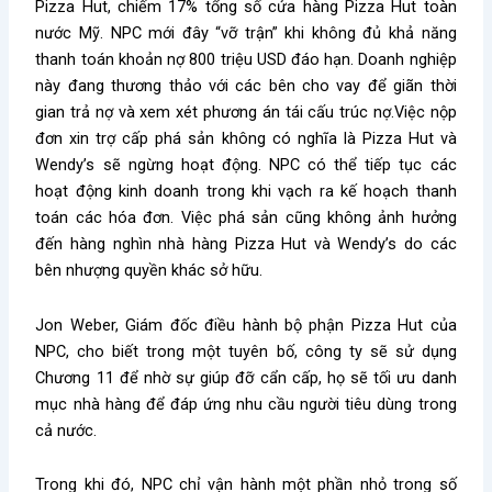
Pizza Hut, chiếm 17% tổng số cửa hàng Pizza Hut toàn
nước Mỹ. NPC mới đây “vỡ trận” khi không đủ khả năng
thanh toán khoản nợ 800 triệu USD đáo hạn. Doanh nghiệp
này đang thương thảo với các bên cho vay để giãn thời
gian trả nợ và xem xét phương án tái cấu trúc nợ.Việc nộp
đơn xin trợ cấp phá sản không có nghĩa là Pizza Hut và
Wendy’s sẽ ngừng hoạt động. NPC có thể tiếp tục các
hoạt động kinh doanh trong khi vạch ra kế hoạch thanh
toán các hóa đơn. Việc phá sản cũng không ảnh hưởng
đến hàng nghìn nhà hàng Pizza Hut và Wendy’s do các
bên nhượng quyền khác sở hữu.
Jon Weber, Giám đốc điều hành bộ phận Pizza Hut của
NPC, cho biết trong một tuyên bố, công ty sẽ sử dụng
Chương 11 để nhờ sự giúp đỡ cẩn cấp, họ sẽ tối ưu danh
mục nhà hàng để đáp ứng nhu cầu người tiêu dùng trong
cả nước.
Trong khi đó, NPC chỉ vận hành một phần nhỏ trong số