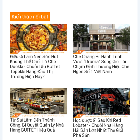
Kiến thức nổi bật
Điều Gì Làm Nên Sức Hút
Chè Chang Hi: Hành Trình
Không Thể Chối Từ Cho
Vượt “Drama” Sóng Gió Tới
Dookki - Chuỗi Lẩu Buffet
Chạm Đỉnh Thương Hiệu Chè
Topokki Hàng Đầu Thị
Ngon Số 1 Việt Nam
Trường Hiện Nay?
Từ Sai Lầm Đến Thành
Học Được Gì Sau Khi Red
Công: Bí Quyết Quản Lý Nhà
Lobster - Chuỗi Nhà Hàng
Hàng BUFFET Hiệu Quả
Hải Sản Lớn Nhất Thế Giới
Phá Sản