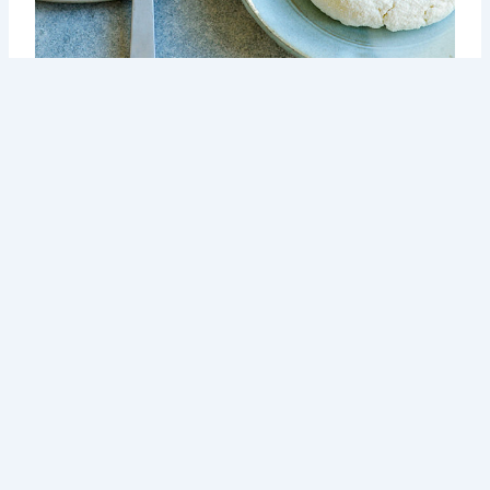
Feta
Là phô mai đến từ Hy Lạp, được làm từ sữa cừu, dê; có vị
mặn, thơm và ẩm. Bạn có thể thấy món ăn này xuất hiện
trong món salad, rau nướng, bánh mì, bánh tacos và các
món ăn khác của Mexico. Feta cũng có thể ăn kèm với
quả ô liu, dầu ô liu và bánh mì dẹt. Ảnh: So delicious