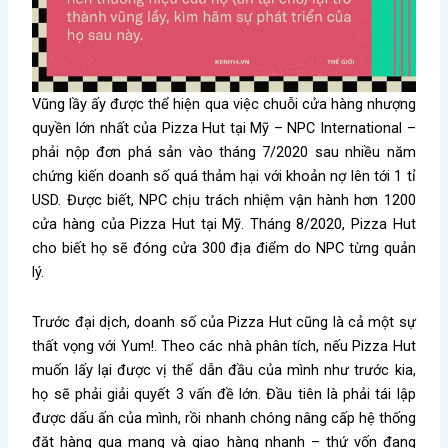
Vũng lầy ấy được thể hiện qua việc chuỗi cửa hàng nhượng
quyền lớn nhất của Pizza Hut tại Mỹ – NPC International –
phải nộp đơn phá sản vào tháng 7/2020 sau nhiều năm
chứng kiến doanh số quá thảm hại với khoản nợ lên tới 1 tỉ
USD. Được biết, NPC chịu trách nhiệm vận hành hơn 1200
cửa hàng của Pizza Hut tại Mỹ. Tháng 8/2020, Pizza Hut
cho biết họ sẽ đóng cửa 300 địa điểm do NPC từng quản
lý.
Trước đại dịch, doanh số của Pizza Hut cũng là cả một sự
thất vọng với Yum!. Theo các nhà phân tích, nếu Pizza Hut
muốn lấy lại được vị thế dẫn đầu của mình như trước kia,
họ sẽ phải giải quyết 3 vấn đề lớn. Đầu tiên là phải tái lập
được dấu ấn của mình, rồi nhanh chóng nâng cấp hệ thống
đặt hàng qua mạng và giao hàng nhanh – thứ vốn đang