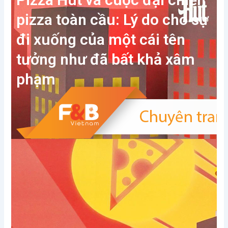
pizza toàn cầu: Lý do cho sự
đi xuống của một cái tên
tưởng như đã bất khả xâm
phạm