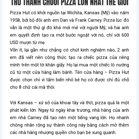
Pizza Hut có khởi nguồn tại Wichita, Kansas (Mỹ) vào năm
1958, bởi bộ đôi anh em Dan và Frank Carney. Pizza lúc đó
vẫn là một thứ gì đó khá mới mẻ với người Mỹ, và hai anh
em quyết định tạo ra một bước ngoặt với nó, chỉ với 600
USD mượn từ mẹ.
Vốn ít, lại gần như chẳng có chút kinh nghiệm nào, 2 anh
em đã viết nên công thức tạo ra chiếc pizza của riêng
mình trên một tờ khăn giấy. Họ lại mua một chiếc lò nướng
cũ từ một cửa hàng làm bánh. Tên cửa hàng – Pizza Hut
được chọn chỉ vì tấm biển nhỏ bé họ có được chỉ đủ chỗ
cho 8 chữ cái mà thôi.
Với Kansas – xứ sở của khoai tây và thịt, pizza quả là một
phát kiến lớn. Ngay từ ngày khai trương, nhà hàng của anh
em nhà Carney đã tạo nên một tiếng vang lớn. Họ nhanh
chóng nhân rộng sự thành công này bằng cách mở thêm
các nhà hàng nhượng quyền cho bạn bè xung quanh.