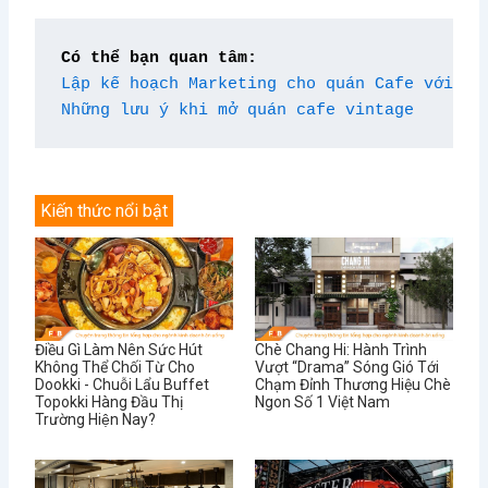
Có thể bạn quan tâm:
Lập kế hoạch Marketing cho quán Cafe với 7 
Những lưu ý khi mở quán cafe vintage
Kiến thức nổi bật
Điều Gì Làm Nên Sức Hút
Chè Chang Hi: Hành Trình
Không Thể Chối Từ Cho
Vượt “Drama” Sóng Gió Tới
Dookki - Chuỗi Lẩu Buffet
Chạm Đỉnh Thương Hiệu Chè
Topokki Hàng Đầu Thị
Ngon Số 1 Việt Nam
Trường Hiện Nay?