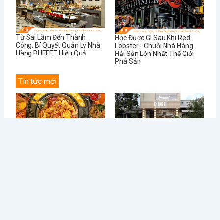
Từ Sai Lầm Đến Thành
Học Được Gì Sau Khi Red
Công: Bí Quyết Quản Lý Nhà
Lobster - Chuỗi Nhà Hàng
Hàng BUFFET Hiệu Quả
Hải Sản Lớn Nhất Thế Giới
Phá Sản
Tin tức mới
Điều Gì Làm Nên Sức Hút
Chè Chang Hi: Hành Trình
Không Thể...
Vượt “Drama” Sóng...
1 Tháng Sáu, 2024
31 Tháng Năm, 2024