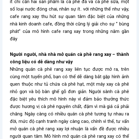
ít chỉ cần hai sản phẩm là cà phê đá và cà phê sữa, một
số loại nước đóng chai, nhân sự ít.. với những thế như vậy,
cafe rang xay thu hút sự quan tâm đặc biệt của những
nhà kinh doanh cafe, đồng thời cũng lý giải cho sự ” bùng
phát” của mô hình cafe rang xay trong những năm gần
đây
Người người, nhà nhà mở quán cà phê rang xay – thành
công liệu có dễ dàng như vậy
Những quán cà phê rang xay liên tục được mở ra, trên
cùng một tuyến phố, bạn có thể dễ dàng bắt gặp hình ảnh
quen thuộc như tủ chứa cà phê hạt, một máy xay cà phê
nhỏ gọn và bộ bàn ghế gỗ đơn giản. Người sành cà phê
đặc biệt yêu thích mô hình này vì đảm bảo thưởng thức
được hương vị cà phê nguyên chất, đậm vì mà giá cả phải
chăng. Ngày càng có nhiều quán cà phê tương tự nhau ra
đời, mức độ cạnh tranh ngày càng cao, chính vì thế, tư vấn
mở quán cà phê rang xay lợi nhuận là vấn đề được nhiều
người quan tâm. Mô hình mở quán cà phê rang xay có thể