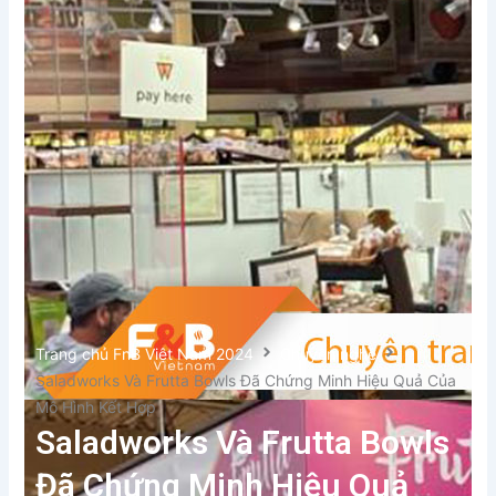
Xem thêm
Trang chủ FnB Việt Nam 2024
Chuyện nghề
Saladworks Và Frutta Bowls Đã Chứng Minh Hiệu Quả Của
Mô Hình Kết Hợp
Saladworks Và Frutta Bowls
Đã Chứng Minh Hiệu Quả