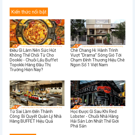
Kiến thức nổi bật
Điều Gì Làm Nên Sức Hút
Chè Chang Hi: Hành Trình
Không Thể Chối Từ Cho
Vượt “Drama” Sóng Gió Tới
Dookki - Chuỗi Lẩu Buffet
Chạm Đỉnh Thương Hiệu Chè
Topokki Hàng Đầu Thị
Ngon Số 1 Việt Nam
Trường Hiện Nay?
Từ Sai Lầm Đến Thành
Học Được Gì Sau Khi Red
Công: Bí Quyết Quản Lý Nhà
Lobster - Chuỗi Nhà Hàng
Hàng BUFFET Hiệu Quả
Hải Sản Lớn Nhất Thế Giới
Phá Sản