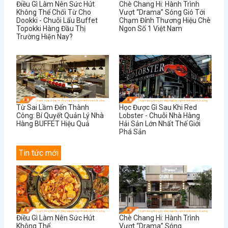
Điều Gì Làm Nên Sức Hút
Chè Chang Hi: Hành Trình
Không Thể Chối Từ Cho
Vượt “Drama” Sóng Gió Tới
Dookki - Chuỗi Lẩu Buffet
Chạm Đỉnh Thương Hiệu Chè
Topokki Hàng Đầu Thị
Ngon Số 1 Việt Nam
Trường Hiện Nay?
Từ Sai Lầm Đến Thành
Học Được Gì Sau Khi Red
Công: Bí Quyết Quản Lý Nhà
Lobster - Chuỗi Nhà Hàng
Hàng BUFFET Hiệu Quả
Hải Sản Lớn Nhất Thế Giới
Phá Sản
Tin tức mới
Điều Gì Làm Nên Sức Hút
Chè Chang Hi: Hành Trình
Không Thể...
Vượt “Drama” Sóng...