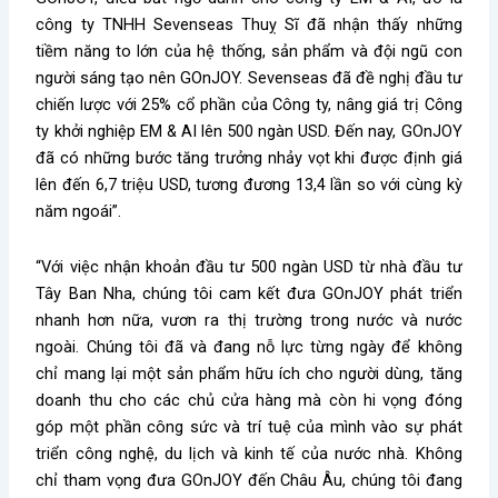
công ty TNHH Sevenseas Thuỵ Sĩ đã nhận thấy những
tiềm năng to lớn của hệ thống, sản phẩm và đội ngũ con
người sáng tạo nên GOnJOY. Sevenseas đã đề nghị đầu tư
chiến lược với 25% cổ phần của Công ty, nâng giá trị Công
ty khởi nghiệp EM & AI lên 500 ngàn USD. Đến nay, GOnJOY
đã có những bước tăng trưởng nhảy vọt khi được định giá
lên đến 6,7 triệu USD, tương đương 13,4 lần so với cùng kỳ
năm ngoái”.
“Với việc nhận khoản đầu tư 500 ngàn USD từ nhà đầu tư
Tây Ban Nha, chúng tôi cam kết đưa GOnJOY phát triển
nhanh hơn nữa, vươn ra thị trường trong nước và nước
ngoài. Chúng tôi đã và đang nỗ lực từng ngày để không
chỉ mang lại một sản phẩm hữu ích cho người dùng, tăng
doanh thu cho các chủ cửa hàng mà còn hi vọng đóng
góp một phần công sức và trí tuệ của mình vào sự phát
triển công nghệ, du lịch và kinh tế của nước nhà. Không
chỉ tham vọng đưa GOnJOY đến Châu Âu, chúng tôi đang