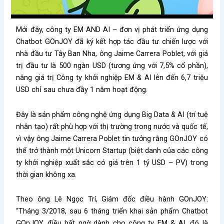
Mới đây, công ty EM AND AI – đơn vị phát triển ứng dụng
Chatbot GOnJOY đã ký kết hợp tác đầu tư chiến lược với
nhà đầu tư Tây Ban Nha, ông Jaime Carrera Poblet, với giá
trị đầu tư là 500 ngàn USD (tương ứng với 7,5% cổ phần),
nâng giá trị Công ty khởi nghiệp EM & AI lên đến 6,7 triệu
USD chỉ sau chưa đầy 1 năm hoạt động.
Đây là sản phẩm công nghệ ứng dụng Big Data & AI (trí tuệ
nhân tạo) rất phù hợp với thị trường trong nước và quốc tế,
vì vậy ông Jaime Carrera Poblet tin tưởng rằng GOnJOY có
thể trở thành một Unicorn Startup (biệt danh của các công
ty khởi nghiệp xuất sắc có giá trên 1 tỷ USD – PV) trong
thời gian không xa.
Theo ông Lê Ngọc Trí, Giám đốc điều hành GOnJOY:
“Tháng 3/2018, sau 6 tháng triển khai sản phẩm Chatbot
GOnJOY, điều bất ngờ dành cho công ty EM & AI, đó là