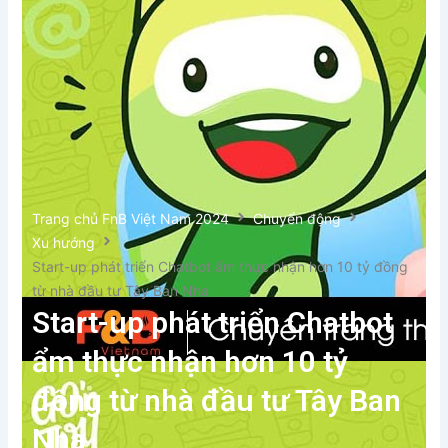
Xem thêm
Trang chủ FnB Việt Nam 2024
Chuyển động
Xu hướng
Start-up phát triển Chatbot ẩm thực nhận hơn 10 tỷ đồng
từ nhà đầu tư Tây Ban Nha
Start-up phát triển Chatbot
ẩm thực nhận hơn 10 tỷ
đồng từ nhà đầu tư Tây Ban
Nha