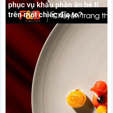
phục vụ khẩu phần ăn bé tí
trên một chiếc đĩa to?