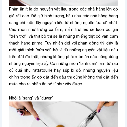
Phần ăn ít là do nguyên vật liệu trong các nhà hàng lớn có
giá rất cao. Để giữ hình tượng, hầu như các nhà hàng hạng
sang chỉ luôn lấy nguyên liệu từ những nguồn “xa xỉ” nhất.
Các món như trứng cá tầm, nấm truffles sẽ luôn có giá
“trên trời”, và thịt bò thì sẽ là những miếng thịt có vân cẩm
thạch hạng prime. Tuy nhiên đối với phần đông thì đây là
một giải thích “nửa vời” bởi vì dù những nguyên vật liệu nêu
trên đắt đỏ thật, nhưng không phải món ăn nào cũng dùng
những nguyên liệu ấy. Có những món “bình dân” làm từ rau
củ quả như rattatouille hay súp bí đỏ, những nguyên liệu
chính trong ấy có đắt đến đâu thì cũng không thể đắt đến
mức cho ra phần ăn bé tí như vậy được.
Nhỏ là “sang” và “duyên”