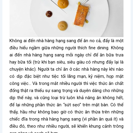
Không ai đến nhà hàng hạng sang để ăn no cả, đấy là một
điều hiểu ngầm giữa những người thích fine dining. Không
ai đến nhà hàng hạng sang mỗi ngày chỉ để ăn bữa trưa
hay bữa tối (trừ khi bạn siêu, siêu giàu có nhưng đấy lại là
chuyện khác). Người ta chỉ ăn ở các nhà hàng này khi nào
có dịp đặc biệt như tiệc tối lãng mạn, kỷ niệm, họp mặt
công việc… Và trong mắt nhiều người thì việc thức ăn chất
đống thật ra thiếu sự sang trọng và duyên dáng cho những
dịp thế này, và cũng loại trừ luôn khả năng ăn không hết,
để lại những phần thức ăn “sứt sẹo” trên mặt bàn. Có thể
thấy, hầu như không bao giờ có thức ăn thừa trên những
chiếc đĩa trong nhà hàng hạng sang (vì phần ăn quá ít) và
điều đó, theo như nhiều người, sẽ khiến khung cảnh trông