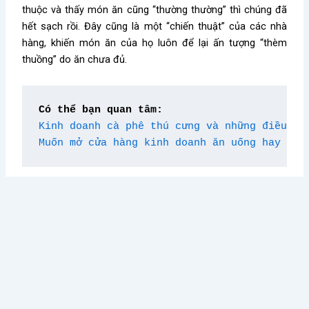
thuộc và thấy món ăn cũng “thường thường” thì chúng đã
hết sạch rồi. Đây cũng là một “chiến thuật” của các nhà
hàng, khiến món ăn của họ luôn để lại ấn tượng “thèm
thuồng” do ăn chưa đủ.
Có thể bạn quan tâm:
Kinh doanh cà phê thú cưng và những điều cầ
Muốn mở cửa hàng kinh doanh ăn uống hay bán
Kiến thức nổi bật
Điều Gì Làm Nên Sức Hút
Chè Chang Hi: Hành Trình
Không Thể Chối Từ Cho
Vượt “Drama” Sóng Gió Tới