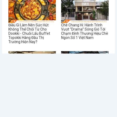
Điều Gì Làm Nên Sức Hút
Chè Chang Hi: Hành Trình
Không Thể Chối Từ Cho
Vượt “Drama” Sóng Gió Tới
Dookki - Chuỗi Lẩu Buffet
Chạm Đỉnh Thương Hiệu Chè
Topokki Hàng Đầu Thị
Ngon Số 1 Việt Nam
Trường Hiện Nay?
Từ Sai Lầm Đến Thành
Học Được Gì Sau Khi Red
Công: Bí Quyết Quản Lý Nhà
Lobster - Chuỗi Nhà Hàng
Hàng BUFFET Hiệu Quả
Hải Sản Lớn Nhất Thế Giới
Phá Sản
Tin tức mới