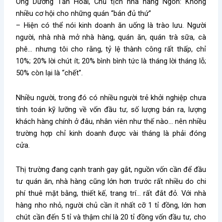
Ông Dương Tấn Hoài, Chủ tịch nhà hàng Ngon: Không
nhiều cơ hội cho những quán “bán đủ thứ”
– Hiện có thể nói kinh doanh ăn uống là trào lưu. Người
người, nhà nhà mở nhà hàng, quán ăn, quán trà sữa, cà
phê… nhưng tôi cho rằng, tỷ lệ thành công rất thấp, chỉ
10%; 20% lời chút ít; 20% bình bình tức là tháng lời tháng lỗ;
50% còn lại là “chết”.
Nhiều người, trong đó có nhiều người trẻ khởi nghiệp chưa
tính toán kỹ lưỡng về vốn đầu tư, số lượng bán ra, lượng
khách hàng chính ở đâu, nhân viên như thế nào… nên nhiều
trường hợp chỉ kinh doanh được vài tháng là phải đóng
cửa.
Thị trường đang cạnh tranh gay gắt, nguồn vốn cần để đầu
tư quán ăn, nhà hàng cũng lớn hơn trước rất nhiều do chi
phí thuê mặt bằng, thiết kế, trang trí… rất đắt đỏ. Với nhà
hàng nho nhỏ, người chủ cần ít nhất cỡ 1 tỉ đồng, lớn hơn
chút cần đến 5 tỉ và thậm chí là 20 tỉ đồng vốn đầu tư, cho