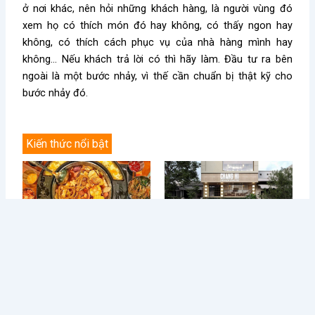
ở nơi khác, nên hỏi những khách hàng, là người vùng đó
xem họ có thích món đó hay không, có thấy ngon hay
không, có thích cách phục vụ của nhà hàng mình hay
không… Nếu khách trả lời có thì hãy làm. Đầu tư ra bên
ngoài là một bước nhảy, vì thế cần chuẩn bị thật kỹ cho
bước nhảy đó.
Kiến thức nổi bật
Điều Gì Làm Nên Sức Hút
Chè Chang Hi: Hành Trình
Không Thể Chối Từ Cho
Vượt “Drama” Sóng Gió Tới
Dookki - Chuỗi Lẩu Buffet
Chạm Đỉnh Thương Hiệu Chè
Topokki Hàng Đầu Thị
Ngon Số 1 Việt Nam
Trường Hiện Nay?