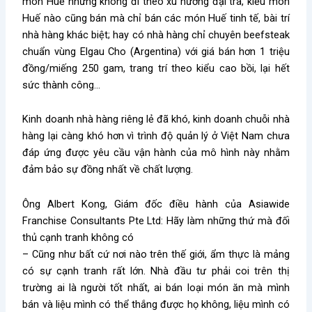
món Huế nhưng không đi theo xu hướng đại trà, kiểu món
Huế nào cũng bán mà chỉ bán các món Huế tinh tế, bài trí
nhà hàng khác biệt; hay có nhà hàng chỉ chuyên beefsteak
chuẩn vùng Elgau Cho (Argentina) với giá bán hơn 1 triệu
đồng/miếng 250 gam, trang trí theo kiểu cao bồi, lại hết
sức thành công…
Kinh doanh nhà hàng riêng lẻ đã khó, kinh doanh chuỗi nhà
hàng lại càng khó hơn vì trình độ quản lý ở Việt Nam chưa
đáp ứng được yêu cầu vận hành của mô hình này nhằm
đảm bảo sự đồng nhất về chất lượng.
Ông Albert Kong, Giám đốc điều hành của Asiawide
Franchise Consultants Pte Ltd: Hãy làm những thứ mà đối
thủ cạnh tranh không có
– Cũng như bất cứ nơi nào trên thế giới, ẩm thực là mảng
có sự cạnh tranh rất lớn. Nhà đầu tư phải coi trên thị
trường ai là người tốt nhất, ai bán loại món ăn mà mình
bán và liệu mình có thể thắng được họ không, liệu mình có