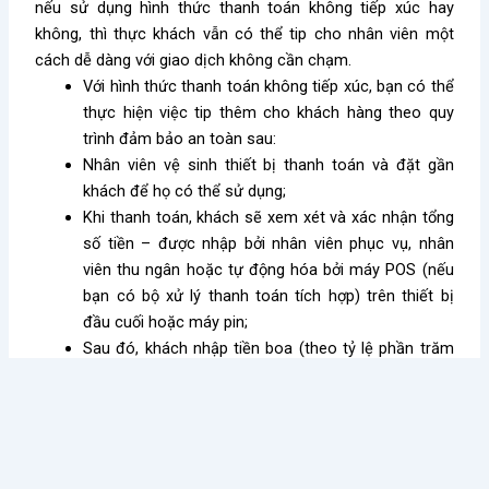
nếu sử dụng hình thức thanh toán không tiếp xúc hay
không, thì thực khách vẫn có thể tip cho nhân viên một
cách dễ dàng với giao dịch không cần chạm.
Với hình thức thanh toán không tiếp xúc, bạn có thể
thực hiện việc tip thêm cho khách hàng theo quy
trình đảm bảo an toàn sau:
Nhân viên vệ sinh thiết bị thanh toán và đặt gần
khách để họ có thể sử dụng;
Khi thanh toán, khách sẽ xem xét và xác nhận tổng
số tiền – được nhập bởi nhân viên phục vụ, nhân
viên thu ngân hoặc tự động hóa bởi máy POS (nếu
bạn có bộ xử lý thanh toán tích hợp) trên thiết bị
đầu cuối hoặc máy pin;
Sau đó, khách nhập tiền boa (theo tỷ lệ phần trăm
của hóa đơn hoặc số tiền cụ thể) và xác nhận tổng
số tiền mới và chạm thẻ của họ vào thiết bị thanh
toán, lúc này giao dịch được chấp thuận và thanh
toán được xử lý;
Cuối cùng, nhân viên vệ sinh thiết bị đầu cuối sau