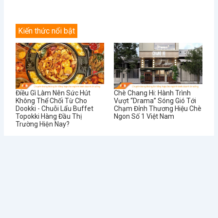
Kiến thức nổi bật
Điều Gì Làm Nên Sức Hút
Chè Chang Hi: Hành Trình
Không Thể Chối Từ Cho
Vượt “Drama” Sóng Gió Tới
Dookki - Chuỗi Lẩu Buffet
Chạm Đỉnh Thương Hiệu Chè
Topokki Hàng Đầu Thị
Ngon Số 1 Việt Nam
Trường Hiện Nay?
Từ Sai Lầm Đến Thành
Học Được Gì Sau Khi Red
Công: Bí Quyết Quản Lý Nhà
Lobster - Chuỗi Nhà Hàng
Hàng BUFFET Hiệu Quả
Hải Sản Lớn Nhất Thế Giới
Phá Sản