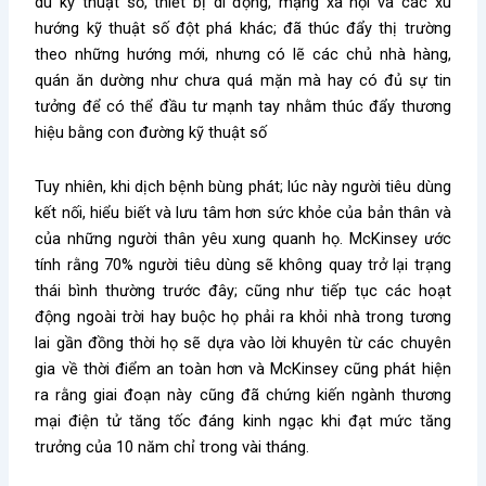
dù kỹ thuật số, thiết bị di động, mạng xã hội và các xu
hướng kỹ thuật số đột phá khác; đã thúc đẩy thị trường
theo những hướng mới, nhưng có lẽ các chủ nhà hàng,
quán ăn dường như chưa quá mặn mà hay có đủ sự tin
tưởng để có thể đầu tư mạnh tay nhằm thúc đẩy thương
hiệu bằng con đường kỹ thuật số
Tuy nhiên, khi dịch bệnh bùng phát; lúc này người tiêu dùng
kết nối, hiểu biết và lưu tâm hơn sức khỏe của bản thân và
của những người thân yêu xung quanh họ. McKinsey ước
tính rằng 70% người tiêu dùng sẽ không quay trở lại trạng
thái bình thường trước đây; cũng như tiếp tục các hoạt
động ngoài trời hay buộc họ phải ra khỏi nhà trong tương
lai gần đồng thời họ sẽ dựa vào lời khuyên từ các chuyên
gia về thời điểm an toàn hơn và McKinsey cũng phát hiện
ra rằng giai đoạn này cũng đã chứng kiến ngành thương
mại điện tử tăng tốc đáng kinh ngạc khi đạt mức tăng
trưởng của 10 năm chỉ trong vài tháng.