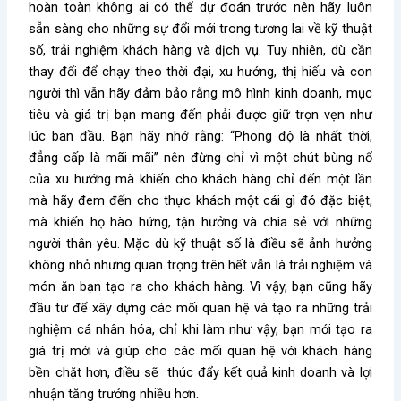
hoàn toàn không ai có thể dự đoán trước nên hãy luôn
sẵn sàng cho những sự đổi mới trong tương lai về kỹ thuật
số, trải nghiệm khách hàng và dịch vụ. Tuy nhiên, dù cần
thay đổi để chạy theo thời đại, xu hướng, thị hiếu và con
người thì vẫn hãy đảm bảo rằng mô hình kinh doanh, mục
tiêu và giá trị bạn mang đến phải được giữ trọn vẹn như
lúc ban đầu. Bạn hãy nhớ rằng: “Phong độ là nhất thời,
đẳng cấp là mãi mãi” nên đừng chỉ vì một chút bùng nổ
của xu hướng mà khiến cho khách hàng chỉ đến một lần
mà hãy đem đến cho thực khách một cái gì đó đặc biệt,
mà khiến họ hào hứng, tận hưởng và chia sẻ với những
người thân yêu. Mặc dù kỹ thuật số là điều sẽ ảnh hưởng
không nhỏ nhưng quan trọng trên hết vẫn là trải nghiệm và
món ăn bạn tạo ra cho khách hàng. Vì vậy, bạn cũng hãy
đầu tư để xây dựng các mối quan hệ và tạo ra những trải
nghiệm cá nhân hóa, chỉ khi làm như vậy, bạn mới tạo ra
giá trị mới và giúp cho các mối quan hệ với khách hàng
bền chặt hơn, điều sẽ thúc đẩy kết quả kinh doanh và lợi
nhuận tăng trưởng nhiều hơn.