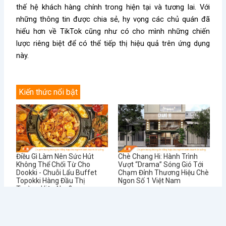
thế hệ khách hàng chính trong hiện tại và tương lai. Với
những thông tin được chia sẻ, hy vọng các chủ quán đã
hiểu hơn về TikTok cũng như có cho mình những chiến
lược riêng biệt để có thể tiếp thị hiệu quả trên ứng dụng
này.
Kiến thức nổi bật
Điều Gì Làm Nên Sức Hút
Chè Chang Hi: Hành Trình
Không Thể Chối Từ Cho
Vượt “Drama” Sóng Gió Tới
Dookki - Chuỗi Lẩu Buffet
Chạm Đỉnh Thương Hiệu Chè
Topokki Hàng Đầu Thị
Ngon Số 1 Việt Nam
Trường Hiện Nay?