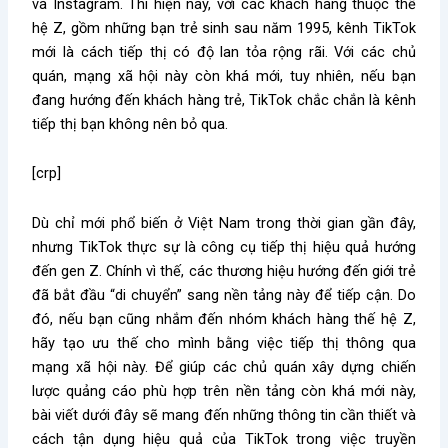
và Instagram. Thì hiện nay, với các khách hàng thuộc thế
hệ Z, gồm những bạn trẻ sinh sau năm 1995, kênh TikTok
mới là cách tiếp thị có độ lan tỏa rộng rãi. Với các chủ
quán, mạng xã hội này còn khá mới, tuy nhiên, nếu bạn
đang hướng đến khách hàng trẻ, TikTok chắc chắn là kênh
tiếp thị bạn không nên bỏ qua.
[crp]
Dù chỉ mới phổ biến ở Việt Nam trong thời gian gần đây,
nhưng TikTok thực sự là công cụ tiếp thị hiệu quả hướng
đến gen Z. Chính vì thế, các thương hiệu hướng đến giới trẻ
đã bắt đầu “di chuyển” sang nền tảng này để tiếp cận. Do
đó, nếu bạn cũng nhắm đến nhóm khách hàng thế hệ Z,
hãy tạo ưu thế cho mình bằng việc tiếp thị thông qua
mạng xã hội này. Để giúp các chủ quán xây dựng chiến
lược quảng cáo phù hợp trên nền tảng còn khá mới này,
bài viết dưới đây sẽ mang đến những thông tin cần thiết và
cách tận dụng hiệu quả của TikTok trong việc truyền