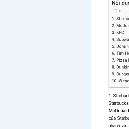
Nội du
1. Starb
2. McDon
3. KFC
4. Subw
5. Domin
6. Tim H
7. Pizza
8. Dunkin
9. Burge
10. Wend
1. Starbu
Starbucks
McDonald’
của Starb
nhanh và 