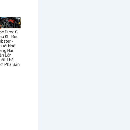
ọc Được Gì
au Khi Red
obster -
huỗi Nhà
àng Hải
ản Lớn
hất Thế
iới Phá Sản