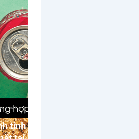
 có mặt tại
nh tinh
ặt tại