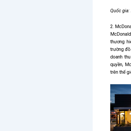
Quốc gia:
2. McDona
McDonald’
thương hi
trường đồ 
doanh thu
quyền, Mc
trên thế g