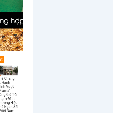
ật
hè Chang
i: Hành
rình Vượt
Drama”
óng Gió Tới
hạm Đỉnh
hương Hiệu
hè Ngon Số
 Việt Nam