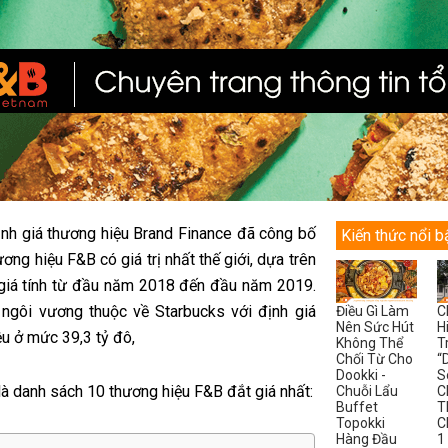
ịnh giá thương hiệu Brand Finance đã công bố
Kiến thức nổi b
ơng hiệu F&B có giá trị nhất thế giới, dựa trên
giá tính từ đầu năm 2018 đến đầu năm 2019.
 ngôi vương thuộc về Starbucks với định giá
Điều Gì Làm
C
Nên Sức Hút
H
ệu ở mức 39,3 tỷ đô,
Không Thể
T
Chối Từ Cho
“
Dookki -
S
là danh sách 10 thương hiệu F&B đắt giá nhất:
Chuỗi Lẩu
C
Buffet
T
Topokki
C
Hàng Đầu
1