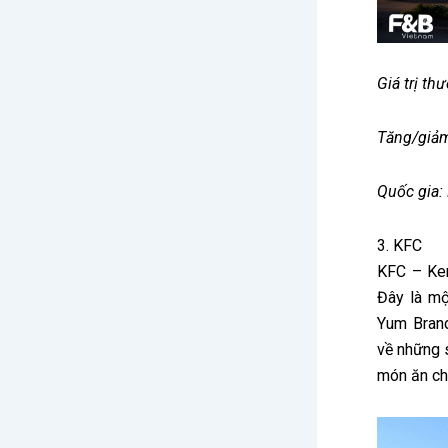
Giá trị th
Tăng/giảm
Quốc gia:
3. KFC
KFC – Ken
Đây là mộ
Yum Brand
về những 
món ăn chế