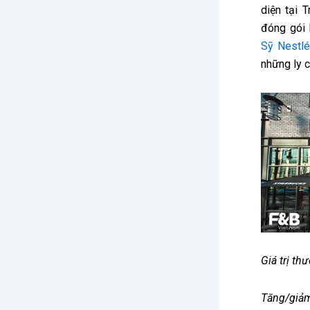
diện tại 
đóng gói
Sỹ Nestlé
những ly 
Giá trị th
Tăng/giảm