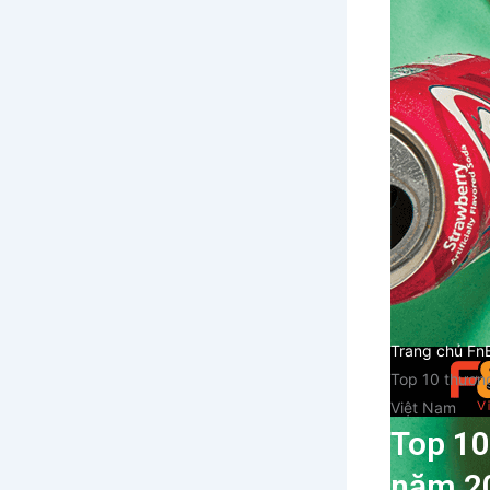
Trang chủ Fn
Top 10 thương
Việt Nam
Top 10
năm 20