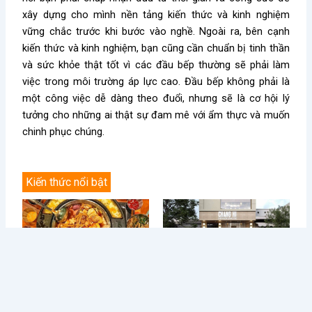
xây dựng cho mình nền tảng kiến thức và kinh nghiệm
vững chắc trước khi bước vào nghề. Ngoài ra, bên cạnh
kiến thức và kinh nghiệm, bạn cũng cần chuẩn bị tinh thần
và sức khỏe thật tốt vì các đầu bếp thường sẽ phải làm
việc trong môi trường áp lực cao. Đầu bếp không phải là
một công việc dễ dàng theo đuổi, nhưng sẽ là cơ hội lý
tưởng cho những ai thật sự đam mê với ẩm thực và muốn
chinh phục chúng.
Kiến thức nổi bật
Điều Gì Làm Nên Sức Hút
Chè Chang Hi: Hành Trình
Không Thể Chối Từ Cho
Vượt “Drama” Sóng Gió Tới
Dookki - Chuỗi Lẩu Buffet
Chạm Đỉnh Thương Hiệu Chè
Topokki Hàng Đầu Thị
Ngon Số 1 Việt Nam