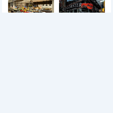
Từ Sai Lầm Đến Thành
Học Được Gì Sau Khi Red
Công: Bí Quyết...
Lobster -...
24 Tháng Năm, 2024
23 Tháng Năm, 2024
- Advertisment -