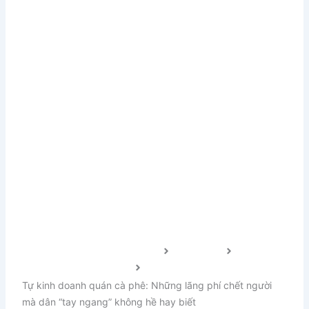
Xem thêm
Trang chủ FnB Việt Nam 2024
Cẩm nang
Kinh doanh & Marketing
Tự kinh doanh quán cà phê: Những lãng phí chết người
mà dân “tay ngang” không hề hay biết