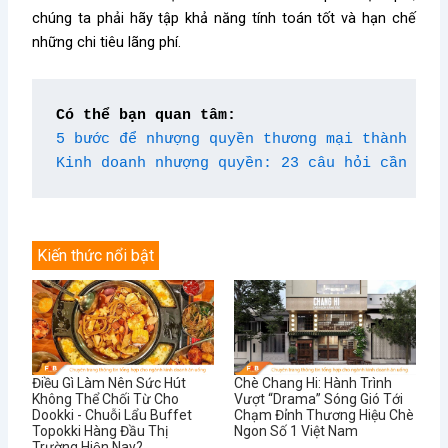
chúng ta phải hãy tập khả năng tính toán tốt và hạn chế
những chi tiêu lãng phí.
Có thể bạn quan tâm:
5 bước để nhượng quyền thương mại thành côn
Kinh doanh nhượng quyền: 23 câu hỏi cần đặt
Kiến thức nổi bật
Điều Gì Làm Nên Sức Hút
Chè Chang Hi: Hành Trình
Không Thể Chối Từ Cho
Vượt “Drama” Sóng Gió Tới
Dookki - Chuỗi Lẩu Buffet
Chạm Đỉnh Thương Hiệu Chè
Topokki Hàng Đầu Thị
Ngon Số 1 Việt Nam
Trường Hiện Nay?