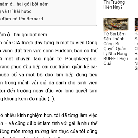
Thị Trường
 nằm ở… hai gói bột nêm
Hiện Nay?
 và trí hài hước
p đảm có tên Bernard
Từ Sai Lầm
H
nằm ở… hai gói bột nêm
Đến Thành
S
n của CIA trước đây từng là một tu viện Dòng
Công: Bí
L
Quyết Quản
C
 vùng đất trên vực sông Hudson, bạn có thể
Lý Nhà Hàng
H
ới một chuyến taxi ngắn từ Poughkeepsie.
BUFFET Hiệu
S
Quả
N
trang phục đầu bếp cài cúc trắng, quần kẻ ca-
G
 buộc cổ và một bộ dao làm bếp đúng tiêu
n trong mảnh vải giả da dành cho sinh viên
tôi đến trường ngày đầu với lòng quyết tâm
g không kém độ ngầu (…).
ó nhiều kinh nghiệm hơn, tôi đã từng làm việc
h – và cũng đã biết làm tình với gái là như thế
đồng môn trong trường ẩm thực của tôi cũng