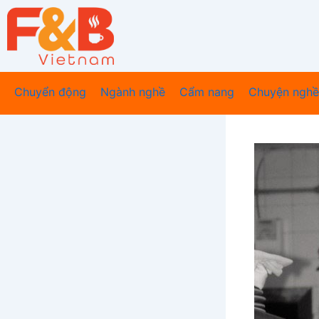
Nhảy
tới
nội
dung
Chuyển động
Ngành nghề
Cẩm nang
Chuyện nghề