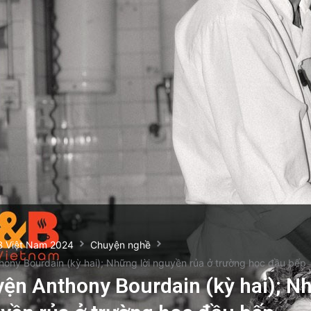
B Việt Nam 2024
Chuyện nghề
hony Bourdain (kỳ hai); Những lời nguyền rủa ở trường học đầu bếp
yện Anthony Bourdain (kỳ hai); N