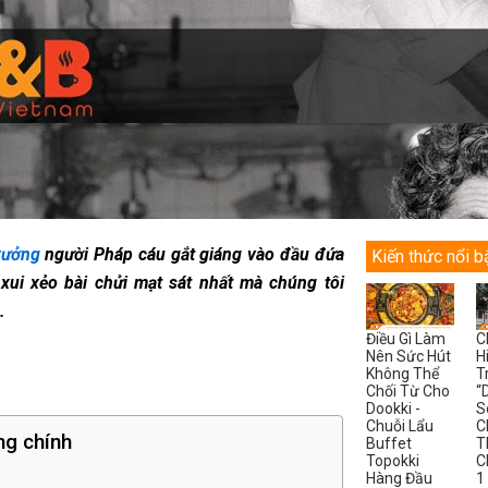
rưởng
người Pháp cáu gắt giáng vào đầu đứa
Kiến thức nổi b
 xui xẻo bài chửi mạt sát nhất mà chúng tôi
.
Điều Gì Làm
C
Nên Sức Hút
H
Không Thể
T
Chối Từ Cho
“
Dookki -
S
Chuỗi Lẩu
C
ng chính
Buffet
T
Topokki
C
Hàng Đầu
1