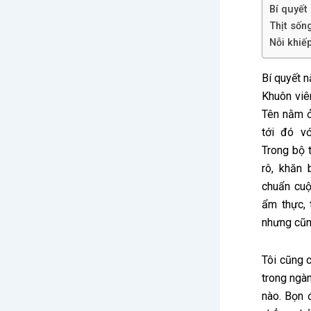
Bí quyết
Thịt sống
Nỗi khiế
Bí quyết 
Khuôn viê
Tên nằm ở
tới đó v
Trong bộ 
rô, khăn
chuẩn cuộ
ẩm thực, 
nhưng cũn
Tôi cũng c
trong ngàn
nào. Bọn 