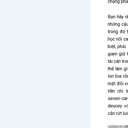
chẳng phải
Bạn hãy n
những cậu
trong độ 
học nổi c
biệt, phải
giam giữ 
tài cán tr
thể làm g
lon bia r
mặt đối vớ
tiền chi
seven-ca
deucey vớ
cắn rứt lư