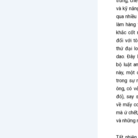
trứng, chế
và kỹ năn
qua nhiều 
làm hàng t
khắc cốt 
đối với t
thứ đại l
dao. Đây 
bộ luật a
này, một 
trong sự 
ông, có v
đó), say 
về mấy co
mà ứ chết
và những n
Tất nhiên