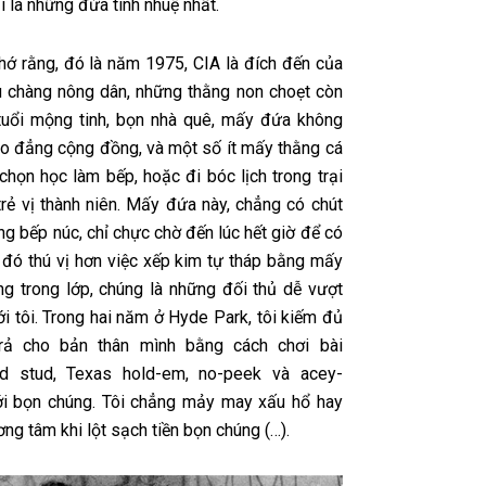
 là những đứa tinh nhuệ nhất.
hớ rằng, đó là năm 1975, CIA là đích đến của
 chàng nông dân, những thằng non choẹt còn
tuổi mộng tinh, bọn nhà quê, mấy đứa không
ao đẳng cộng đồng, và một số ít mấy thằng cá
 chọn học làm bếp, hoặc đi bóc lịch trong trại
trẻ vị thành niên. Mấy đứa này, chẳng có chút
ong bếp núc, chỉ chực chờ đến lúc hết giờ để có
ì đó thú vị hơn việc xếp kim tự tháp bằng mấy
ỗng trong lớp, chúng là những đối thủ dễ vượt
i tôi. Trong hai năm ở Hyde Park, tôi kiếm đủ
 trả cho bản thân mình bằng cách chơi bài
rd stud, Texas hold-em, no-peek và acey-
i bọn chúng. Tôi chẳng mảy may xấu hổ hay
ơng tâm khi lột sạch tiền bọn chúng (…).