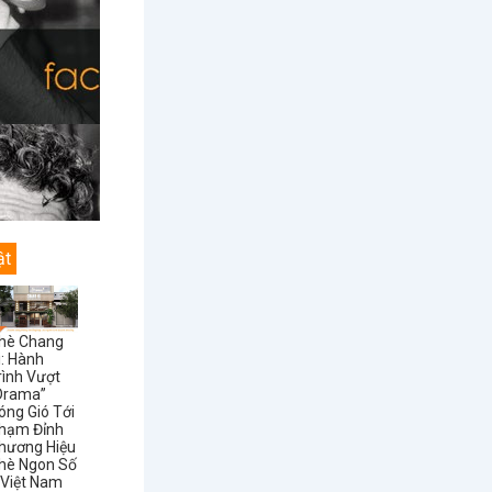
ật
hè Chang
i: Hành
rình Vượt
Drama”
óng Gió Tới
hạm Đỉnh
hương Hiệu
hè Ngon Số
 Việt Nam