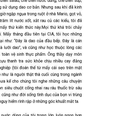
 biến salad, chế biến nước dùng, chế biến súp,
g sử dụng dao cơ bản. Nhưng sau khi đã kinh
giờ ngập ngụa trong ruột ở nhà Mario, gọt vỏ,
răm lít nước xốt, xắt rau củ các kiểu, tôi đã
mấy thứ kiến thức này.Mọi thứ khá trôi chảy
ôi. Mấy tháng đầu tiên tại CIA, tôi học những
oại như: “Đây là dao của đầu bếp. Đây là cán
là lưỡi dao”, và cũng như học thuộc lòng các
n toàn vệ sinh thực phẩm. Ông thầy dạy môn
cựu thanh tra sức khỏe chịu nhiều cay đắng
nghiệp (tôi đoán thế từ mấy cái sẹo trên mặt
ẻ như là người thật thà cuối cùng trong ngành
sưa kể cho chúng tôi nghe những câu chuyện
n siêu chuột cống nhai rau ráu thuốc trừ sâu
, cũng như đời sống tình dục của bọn vi trùng
guy hiểm rình rập ở những góc khuất mắt ta.
, nước dùng của tôi trong lớp luôn ngon hơn