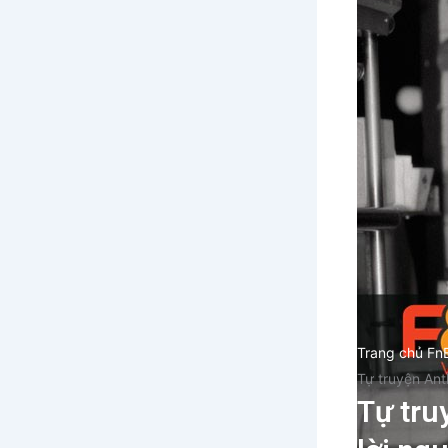
Trang chủ Fn
Tự truyện Ant
Tự tru