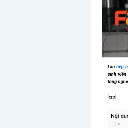
Lão
bếp t
sinh viên
từng nghe
[crp]
Nội du