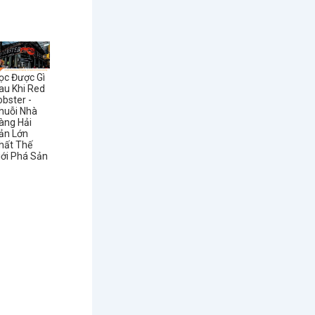
ọc Được Gì
au Khi Red
obster -
huỗi Nhà
àng Hải
ản Lớn
hất Thế
iới Phá Sản