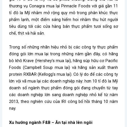
thương vụ Conagra mua lại Pinnacle Foods với giá gần 11
tỉ đô la Mỹ nhằm mở rộng quy mô trong phân khúc thực
phẩm lạnh, một điểm sáng hiếm hoi nhằm thu hút người
tiêu dùng tới các cửa hàng bán thực phẩm tươi sống sơ
chế, thịt và hải sản.
Trong số những nhãn hiệu nhỏ bị các công ty thực phẩm
đóng gói lớn mua lại trong những năm gần đây, có hãng
bò khô Krave (Hershey’s mua lại), hãng súp hữu cơ Pacific
Foods (Campbell Soup mua lại) và hãng sản xuất thanh
protein RXBAR (Kellogg’s mua lại). Có lý do để các công ty
lớn vội vã mua lại các doanh nghiệp này: hơn 10 tỉ đô la Mỹ
doanh số ngành thực phẩm đóng gói đang chuyển từ tay
các doanh nghiệp lớn sang doanh nghiệp nhỏ kể từ năm
2013, theo nghiên cứu của IRI công bố hồi tháng 10 năm
nay.
Xu hướng ngành F&B – Ăn tại nhà lên ngôi