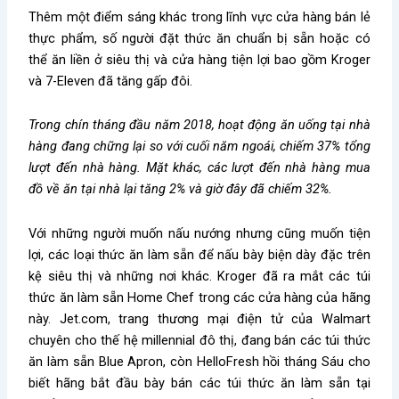
Thêm một điểm sáng khác trong lĩnh vực cửa hàng bán lẻ
thực phẩm, số người đặt thức ăn chuẩn bị sẵn hoặc có
thể ăn liền ở siêu thị và cửa hàng tiện lợi bao gồm Kroger
và 7-Eleven đã tăng gấp đôi.
Trong chín tháng đầu năm 2018, hoạt động ăn uống tại nhà
hàng đang chững lại so với cuối năm ngoái, chiếm 37% tổng
lượt đến nhà hàng. Mặt khác, các lượt đến nhà hàng mua
đồ về ăn tại nhà lại tăng 2% và giờ đây đã chiếm 32%.
Với những người muốn nấu nướng nhưng cũng muốn tiện
lợi, các loại thức ăn làm sẵn để nấu bày biện dày đặc trên
kệ siêu thị và những nơi khác. Kroger đã ra mắt các túi
thức ăn làm sẵn Home Chef trong các cửa hàng của hãng
này. Jet.com, trang thương mại điện tử của Walmart
chuyên cho thế hệ millennial đô thị, đang bán các túi thức
ăn làm sẵn Blue Apron, còn HelloFresh hồi tháng Sáu cho
biết hãng bắt đầu bày bán các túi thức ăn làm sẵn tại