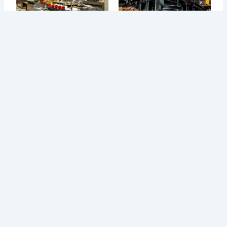
Từ Sai Lầm Đến Thành
Học Được Gì Sau Khi Red
Công: Bí Quyết Quản Lý Nhà
Lobster - Chuỗi Nhà Hàng
Hàng BUFFET Hiệu Quả
Hải Sản Lớn Nhất Thế Giới
Phá Sản
Tin tức mới
Điều Gì Làm Nên Sức Hút
Chè Chang Hi: Hành Trình
Không Thể...
Vượt “Drama” Sóng...
1 Tháng Sáu, 2024
31 Tháng Năm, 2024