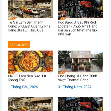
Từ Sai Lầm Đến Thành
Học Được Gì Sau Khi Red
Công: Bí Quyết Quản Lý Nhà
Lobster - Chuỗi Nhà Hàng
Hàng BUFFET Hiệu Quả
Hải Sản Lớn Nhất Thế Giới
Phá Sản
Tin tức mới
Điều Gì Làm Nên Sức Hút
Chè Chang Hi: Hành Trình
Không Thể...
Vượt “Drama” Sóng...
1 Tháng Sáu, 2024
31 Tháng Năm, 2024