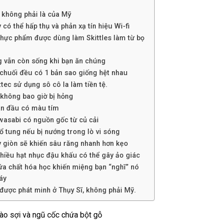
 không phải là của Mỹ
 có thể hấp thụ và phản xạ tín hiệu Wi-fi
hực phẩm được dùng làm Skittles làm từ bọ
 vẫn còn sống khi bạn ăn chúng
chuối đều có 1 bản sao giống hệt nhau
tec sử dụng sô cô la làm tiền tệ.
không bao giờ bị hỏng
an đầu có màu tím
wasabi có nguồn gốc từ củ cải
ổ tung nếu bị nướng trong lò vi sóng
 giòn sẽ khiến sâu răng nhanh hơn kẹo
hiều hạt nhục đậu khấu có thể gây ảo giác
ứa chất hóa học khiến miệng bạn “nghĩ” nó
áy
được phát minh ở Thụy Sĩ, không phải Mỹ.
ào sợi và ngũ cốc chứa bột gỗ