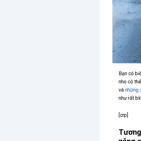
Bạn có bi
nho có thể
và
những s
như rất bì
[crp]
Tương 