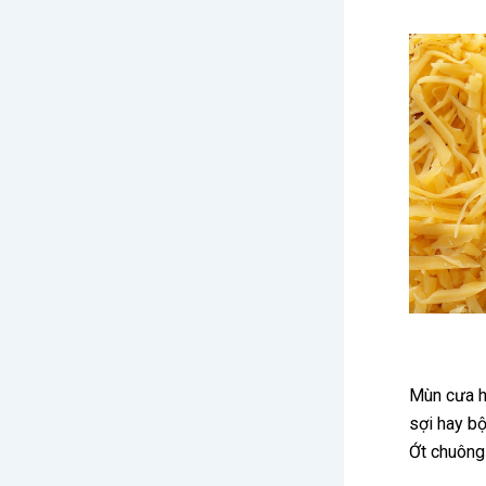
Mùn cưa h
sợi hay b
Ớt chuông