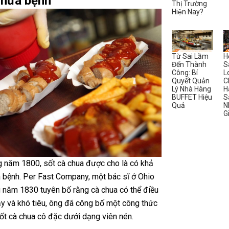
chữa bệnh
Thị Trường
Hiện Nay?
Từ Sai Lầm
H
Đến Thành
S
Công: Bí
L
Quyết Quản
C
Lý Nhà Hàng
H
BUFFET Hiệu
S
Quả
N
G
 năm 1800, sốt cà chua được cho là có khả
 bệnh. Per Fast Company, một bác sĩ ở Ohio
 năm 1830 tuyên bố rằng cà chua có thể điều
hảy và khó tiêu, ông đã công bố một công thức
ốt cà chua cô đặc dưới dạng viên nén.