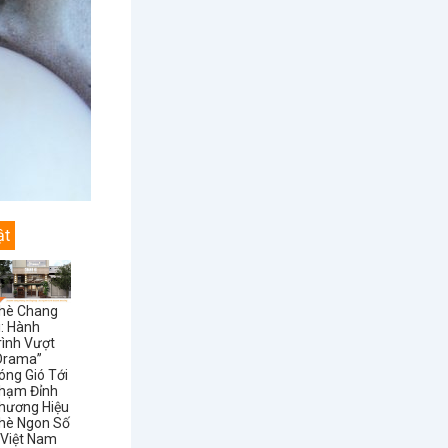
ật
hè Chang
i: Hành
rình Vượt
Drama”
óng Gió Tới
hạm Đỉnh
hương Hiệu
hè Ngon Số
 Việt Nam