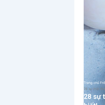
Trang chủ Fn
28 sự thật th
28 sự 