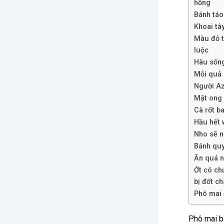
hồng
Bánh táo
Khoai tây
Màu đỏ t
luộc
Hàu sống
Mỗi quả 
Người Az
Mật ong 
Cà rốt b
Hầu hết 
Nho sẽ n
Bánh quy
Ăn quá n
Ớt có ch
bị đốt ch
Phô mai 
Phô mai b