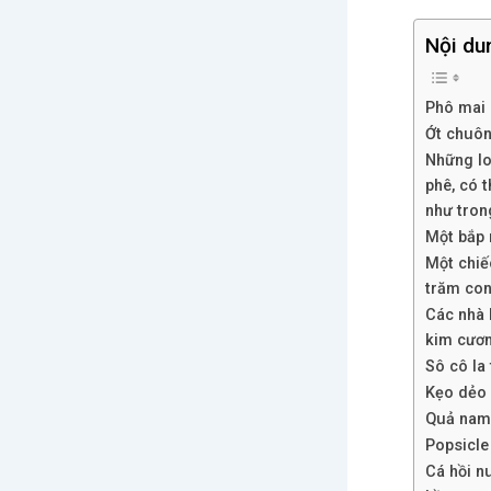
Nội du
Phô mai 
Ớt chuôn
Những lo
phê, có 
như tron
Một bắp 
Một chiế
trăm con
Các nhà 
kim cươ
Sô cô la
Kẹo dẻo 
Quả nam 
Popsicle
Cá hồi n