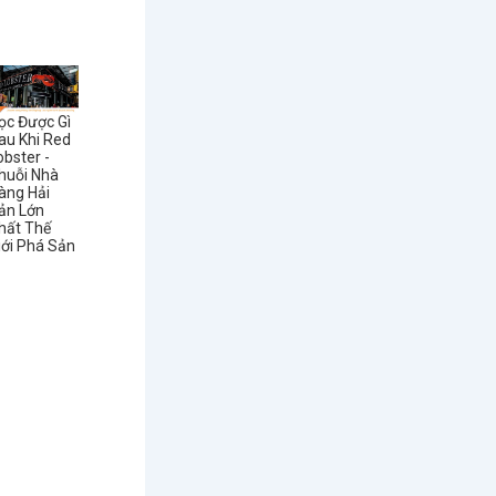
ọc Được Gì
au Khi Red
obster -
huỗi Nhà
àng Hải
ản Lớn
hất Thế
iới Phá Sản