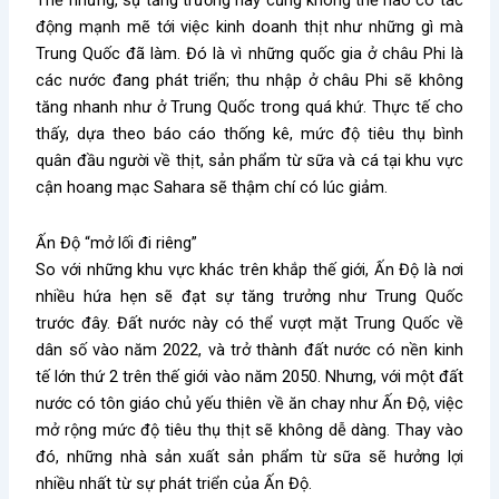
Thế nhưng, sự tăng trưởng này cũng không thể nào có tác
động mạnh mẽ tới việc kinh doanh thịt như những gì mà
Trung Quốc đã làm. Đó là vì những quốc gia ở châu Phi là
các nước đang phát triển; thu nhập ở châu Phi sẽ không
tăng nhanh như ở Trung Quốc trong quá khứ. Thực tế cho
thấy, dựa theo báo cáo thống kê, mức độ tiêu thụ bình
quân đầu người về thịt, sản phẩm từ sữa và cá tại khu vực
cận hoang mạc Sahara sẽ thậm chí có lúc giảm.
Ấn Độ “mở lối đi riêng”
So với những khu vực khác trên khắp thế giới, Ấn Độ là nơi
nhiều hứa hẹn sẽ đạt sự tăng trưởng như Trung Quốc
trước đây. Đất nước này có thể vượt mặt Trung Quốc về
dân số vào năm 2022, và trở thành đất nước có nền kinh
tế lớn thứ 2 trên thế giới vào năm 2050. Nhưng, với một đất
nước có tôn giáo chủ yếu thiên về ăn chay như Ấn Độ, việc
mở rộng mức độ tiêu thụ thịt sẽ không dễ dàng. Thay vào
đó, những nhà sản xuất sản phẩm từ sữa sẽ hưởng lợi
nhiều nhất từ sự phát triển của Ấn Độ.