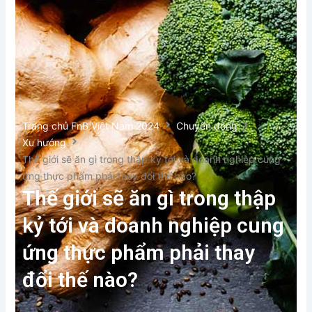
Trang chủ FnB Việt Nam 2024
Chuyển động
Xu hướng
Thế giới sẽ ăn gì trong thập kỷ tới và doanh nghiệp cung
ứng thực phẩm phải thay đổi thế nào?
Thế giới sẽ ăn gì trong thập
kỷ tới và doanh nghiệp cung
ứng thực phẩm phải thay
đổi thế nào?