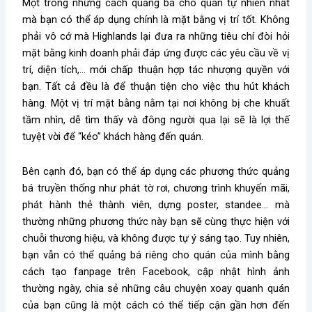
Một trong những cách quảng bá cho quán tự nhiên nhất
mà bạn có thể áp dụng chính là mặt bằng vị trí tốt. Không
phải vô cớ mà Highlands lại đưa ra những tiêu chí đòi hỏi
mặt bằng kinh doanh phải đáp ứng được các yêu cầu về vị
trí, diện tích,… mới chấp thuận hợp tác nhượng quyền với
bạn. Tất cả đều là để thuận tiện cho việc thu hút khách
hàng. Một vị trí mặt bằng nằm tại nơi không bị che khuất
tầm nhìn, dễ tìm thấy và đông người qua lại sẽ là lợi thế
tuyệt vời để “kéo” khách hàng đến quán.
Bên cạnh đó, bạn có thể áp dụng các phương thức quảng
bá truyền thống như phát tờ rơi, chương trình khuyến mãi,
phát hành thẻ thành viên, dựng poster, standee… mà
thường những phương thức này bạn sẽ cùng thực hiện với
chuỗi thương hiệu, và không được tự ý sáng tạo. Tuy nhiên,
bạn vẫn có thể quảng bá riêng cho quán của mình bằng
cách tạo fanpage trên Facebook, cập nhật hình ảnh
thường ngày, chia sẻ những câu chuyện xoay quanh quán
của bạn cũng là một cách có thể tiếp cận gần hơn đến