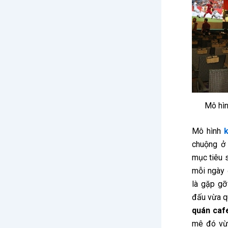
Mô hìn
Mô hình
chuộng ở
mục tiêu 
mỗi ngày 
là gặp gỡ
đấu vừa q
quán caf
mê đó vừa