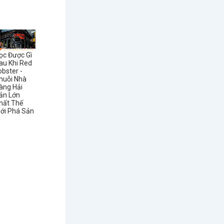
ọc Được Gì
au Khi Red
obster -
huỗi Nhà
àng Hải
ản Lớn
hất Thế
iới Phá Sản