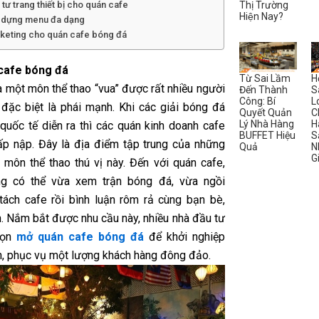
Thị Trường
 tư trang thiết bị cho quán cafe
Hiện Nay?
y dựng menu đa dạng
rketing cho quán cafe bóng đá
cafe bóng đá
Từ Sai Lầm
H
à một môn thể thao “vua” được rất nhiều người
Đến Thành
S
Công: Bí
L
, đặc biệt là phái mạnh. Khi các giải bóng đá
Quyết Quản
C
Lý Nhà Hàng
H
quốc tế diễn ra thì các quán kinh doanh cafe
BUFFET Hiệu
S
ấp nập. Đây là địa điểm tập trung của những
Quả
N
G
 môn thể thao thú vị này. Đến với quán cafe,
ng có thể vừa xem trận bóng đá, vừa ngồi
tách cafe rồi bình luận rôm rả cùng bạn bè,
n. Nắm bắt được nhu cầu này, nhiều nhà đầu tư
họn
mở quán cafe bóng đá
để khởi nghiệp
h, phục vụ một lượng khách hàng đông đảo.