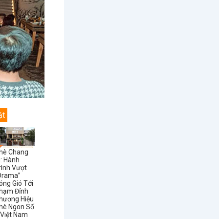
ật
hè Chang
i: Hành
rình Vượt
Drama”
óng Gió Tới
hạm Đỉnh
hương Hiệu
hè Ngon Số
 Việt Nam