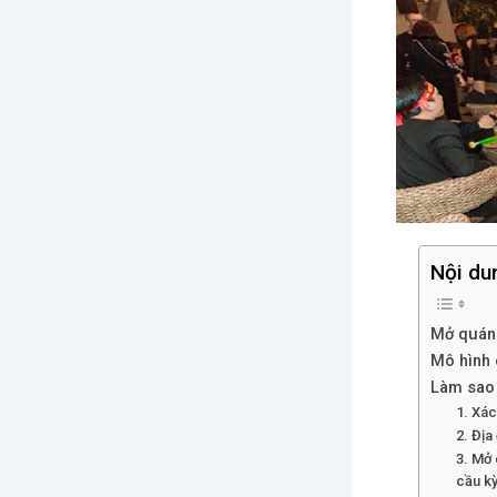
Nội du
Mở quán
Mô hình 
Làm sao 
1. Xác
2. Đị
3. Mở 
cầu k