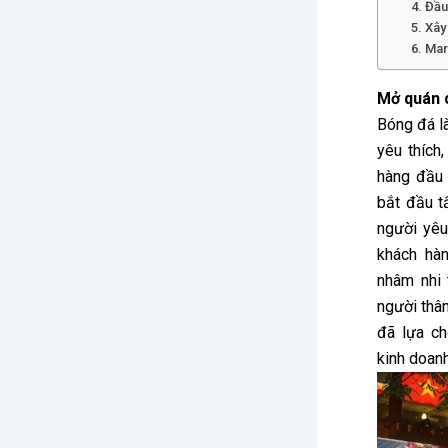
4. Đầu
5. Xâ
6. Ma
Mở quán 
Bóng đá l
yêu thích
hàng đầu 
bắt đầu t
người yêu
khách hà
nhâm nhi 
người thâ
đã lựa c
kinh doan