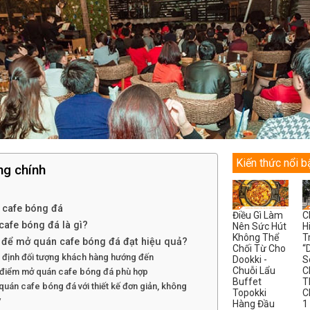
Kiến thức nổi b
ng chính
 cafe bóng đá
Điều Gì Làm
C
cafe bóng đá là gì?
Nên Sức Hút
H
Không Thể
T
để mở quán cafe bóng đá đạt hiệu quả?
Chối Từ Cho
“
 định đối tượng khách hàng hướng đến
Dookki -
S
Chuỗi Lẩu
C
a điểm mở quán cafe bóng đá phù hợp
Buffet
T
quán cafe bóng đá với thiết kế đơn giản, không
Topokki
C
ỳ
Hàng Đầu
1