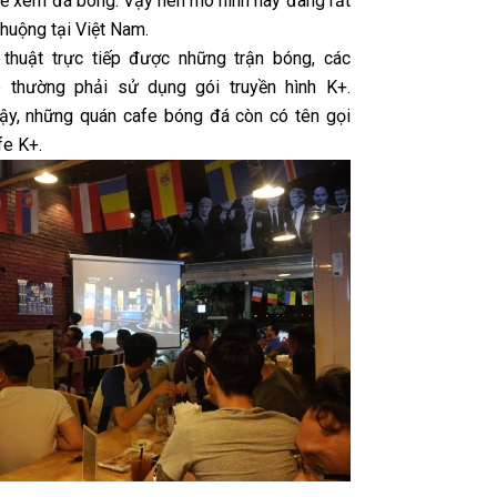
ể xem đá bóng. Vậy nên mô hình này đang rất
huộng tại Việt Nam.
thuật trực tiếp được những trận bóng, các
e thường phải sử dụng gói truyền hình K+.
vậy, những quán cafe bóng đá còn có tên gọi
fe K+.