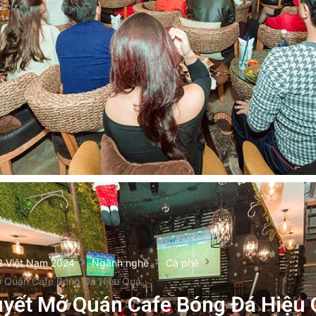
B Việt Nam 2024
Ngành nghề
Cà phê
ở Quán Cafe Bóng Đá Hiệu Quả
uyết Mở Quán Cafe Bóng Đá Hiệu