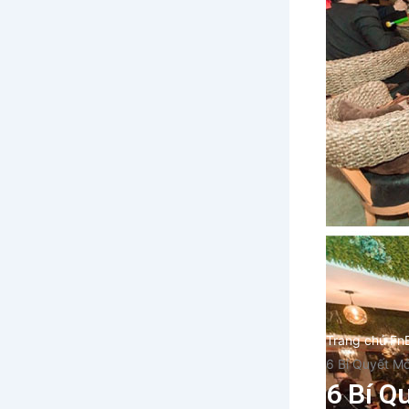
Trang chủ Fn
6 Bí Quyết M
6 Bí Q