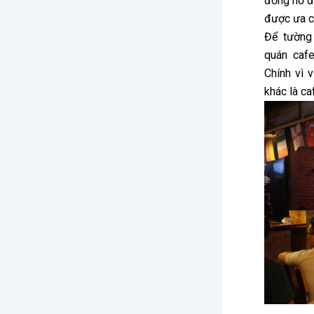
đồng hồ đ
được ưa c
Để tường 
quán caf
Chính vì 
khác là ca