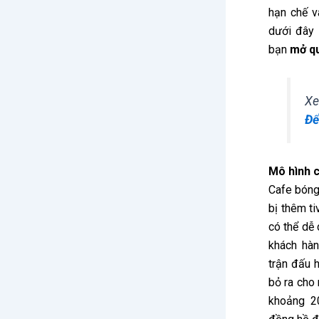
hạn chế v
dưới đây 
bạn
mở qu
Xe
Để
Mô hình c
Cafe bóng 
bị thêm t
có thể dễ 
khách hà
trận đấu 
bỏ ra cho 
khoảng 2