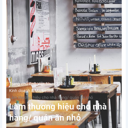
Trang chủ FnB Việt Nam 2024
Cẩm nang
Kinh doanh & Marketing
Làm thương hiệu cho nhà hàng/ quán ăn nhỏ
Làm thương hiệu cho nhà
hàng/ quán ăn nhỏ