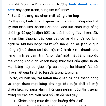
qua để “sống sót” trong môi trường
kinh doanh quán
cafe
đầy cạnh tranh, cùng tìm hiểu nhé!
1. Sai lầm trong lựa chọn mặt bằng phù hợp
Có thể nói,
kinh doanh quán cà phê
cũng giống như bất
kỳ loại hình kinh doanh F&B nào, việc lựa chọn mặt bằng
phù hợp đã quyết định 50% sự thành công. Tuy nhiên, đây
là sai lầm thường gặp của bất cứ ai khi chưa có kinh
nghiệm. Khi bạn hoặc
tôi muốn mở quán cà phê
vì quá
nóng vội để được sở hữu một
mô hình kinh doanh
của
riêng mình sẽ cảm tính “chọn đại” một mặt bằng nào đó
mà không xác định khách hàng mục tiêu của quán là ai?
Mặt bằng này có giúp tiếp cận được họ không? Và tất
nhiên, kết quả thì chắc bạn đã tưởng tượng ra.
Do đó, khi bạn hay
tôi muốn mở quán cà phê
thành công
và chọn được mặt bằng phù hợp bắt buộc phải có một
chiến lược rõ ràng, dành thời gian nghiên cứu thị trường,
trong đó cần tìm hiểu một số vấn đề sau đây:
Khách hàng mục tiêu bạn hướng đến là ai?