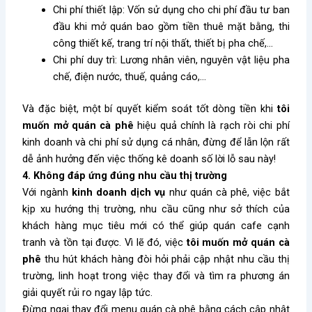
Chi phí thiết lập: Vốn sử dụng cho chi phí đầu tư ban
đầu khi mở quán bao gồm tiền thuê mặt bằng, thi
công thiết kế, trang trí nội thất, thiết bị pha chế,…
Chi phí duy trì: Lương nhân viên, nguyên vật liệu pha
chế, điện nước, thuế, quảng cáo,…
Và đặc biệt, một bí quyết kiểm soát tốt dòng tiền khi
tôi
muốn mở quán cà phê
hiệu quả chính là rạch ròi chi phí
kinh doanh và chi phí sử dụng cá nhân, đừng để lẫn lộn rất
dễ ảnh hưởng đến việc thống kê doanh số lời lỗ sau này!
4. Không đáp ứng đúng nhu cầu thị trường
Với ngành
kinh doanh dịch vụ
như quán cà phê, việc bắt
kịp xu hướng thị trường, nhu cầu cũng như sở thích của
khách hàng mục tiêu mới có thể giúp quán cafe cạnh
tranh và tồn tại được. Vì lẽ đó, việc
tôi muốn mở quán cà
phê
thu hút khách hàng đòi hỏi phải cập nhật nhu cầu thị
trường, linh hoạt trong việc thay đổi và tìm ra phương án
giải quyết rủi ro ngay lập tức.
Đừng ngại thay đổi menu quán cà phê bằng cách cập nhật