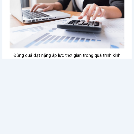
Đừng quá đặt nặng áp lực thời gian trong quá trình kinh
doanh quán cà phê (Nguồn: Internet)
Với những thông tin được chia sẻ khi
tôi muốn mở quán
cà phê
trên, hãy biết rằng không phải quán cà phê nào mở
ra cũng thu hút được khách hàng và đem lại lợi nhuận cao,
bên cạnh đó, rủi ro trong kinh doanh quán cà phê là điều
không thể tránh khỏi. Con đường dẫn đến thành công
không trải hoa hồng, điều cơ bản là bạn có thể đứng lên và
tiếp tục cố gắng để thực hiện đam mê của mình. Chúc bạn
may mắn và thành công!
Thảo Lê