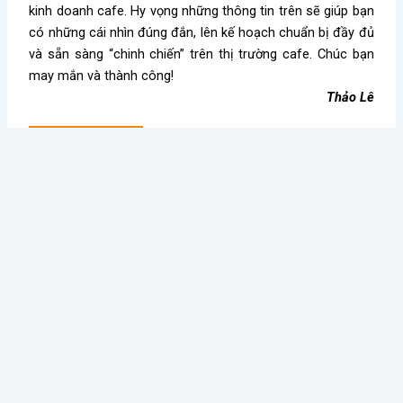
kinh doanh cafe. Hy vọng những thông tin trên sẽ giúp bạn
có những cái nhìn đúng đắn, lên kế hoạch chuẩn bị đầy đủ
và sẵn sàng “chinh chiến” trên thị trường cafe. Chúc bạn
may mắn và thành công!
Thảo Lê
Kiến thức nổi bật
Điều Gì Làm Nên Sức Hút
Chè Chang Hi: Hành Trình
Không Thể Chối Từ Cho
Vượt “Drama” Sóng Gió Tới
Dookki - Chuỗi Lẩu Buffet
Chạm Đỉnh Thương Hiệu Chè
Topokki Hàng Đầu Thị
Ngon Số 1 Việt Nam
Trường Hiện Nay?