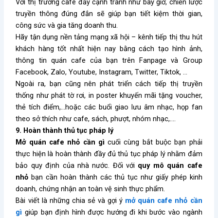
Với thị trường cafe đầy cạnh tranh như bây giờ, chiến lược
truyền thông đúng đắn sẽ giúp bạn tiết kiệm thời gian,
công sức và gia tăng doanh thu.
Hãy tận dụng nền tảng mạng xã hội – kênh tiếp thị thu hút
khách hàng tốt nhất hiện nay bằng cách tạo hình ảnh,
thông tin quán cafe của bạn trên Fanpage và Group
Facebook, Zalo, Youtube, Instagram, Twitter, Tiktok, …
Ngoài ra, bạn cũng nên phát triển cách tiếp thị truyền
thống như phát tờ rơi, in poster khuyến mãi tặng voucher,
thẻ tích điểm,…hoặc các buổi giao lưu âm nhạc, họp fan
theo sở thích như cafe, sách, phượt, nhóm nhạc,….
9. Hoàn thành thủ tục pháp lý
Mở quán cafe nhỏ cần gì
cuối cùng bắt buộc bạn phải
thực hiện là hoàn thành đầy đủ thủ tục pháp lý nhằm đảm
bảo quy định của nhà nước. Đối với
quy mô quán cafe
nhỏ
bạn cần hoàn thành các thủ tục như giấy phép kinh
doanh, chứng nhận an toàn vệ sinh thực phẩm.
Bài viết là những chia sẻ và gợi ý
mở quán cafe nhỏ cần
gì
giúp bạn định hình được hướng đi khi bước vào ngành