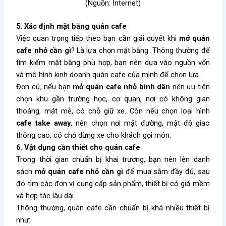
(Nguồn: Internet)
5. Xác định mặt bằng quán cafe
Việc quan trọng tiếp theo bạn cần giải quyết khi
mở quán
cafe nhỏ cần gì
? Là lựa chọn mặt bằng. Thông thường để
tìm kiếm mặt bằng phù hợp, bạn nên dựa vào nguồn vốn
và mô hình kinh doanh quán cafe của mình để chọn lựa.
Đơn cử, nếu bạn
mở quán cafe nhỏ bình dân
nên ưu tiên
chọn khu gần trường học, cơ quan, nơi có không gian
thoáng, mát mẻ, có chỗ giữ xe. Còn nếu chọn loại hình
cafe take away
, nên chọn nơi mặt đường, mật độ giao
thông cao, có chỗ dừng xe cho khách gọi món.
6. Vật dụng cần thiết cho quán cafe
Trong thời gian chuẩn bị khai trương, bạn nên lên danh
sách
mở quán cafe nhỏ cần gì
để mua sắm đầy đủ, sau
đó tìm các đơn vị cung cấp sản phẩm, thiết bị có giá mềm
và hợp tác lâu dài.
Thông thường, quán cafe cần chuẩn bị khá nhiều thiết bị
như: