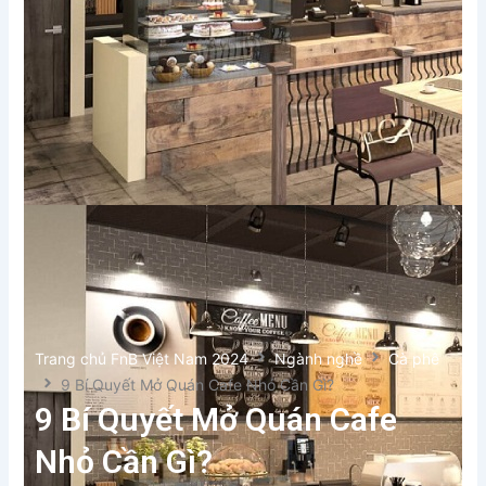
Trang chủ FnB Việt Nam 2024
Ngành nghề
Cà phê
9 Bí Quyết Mở Quán Cafe Nhỏ Cần Gì?
9 Bí Quyết Mở Quán Cafe
Nhỏ Cần Gì?