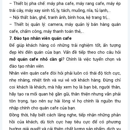
– Thiết bị pha chế: máy pha cafe, máy rang cafe, máy ép
trái cây, máy xay sinh tố, ly, tách, muỗng, nĩa, tủ lạnh,…
– Nội thất: bàn, ghế, tranh ảnh, bình hoa, kệ trang trí,…
– Thiết bị quản lý: camera, máy quản lý bán hàng quán
cafe, chấm công, máy thanh toán thẻ,…
7. Đào tạo nhân viên quán cafe
Để giúp khách hàng có những trải nghiệm tốt, ấn tượng
đẹp khi đến quán của bạn. Vấn đề tiếp theo cho câu hỏi
mở quán cafe nhỏ cần gì
?
Chính là việc tuyển chọn và
đào tạo nhân viên.
Nhân viên quán cafe đòi hỏi phải luôn có thái độ tích cực,
nhẹ nhàng, nhiệt tình và vui vẻ với khách hàng. Đừng chỉ
coi khách là khách, mà hãy xem họ là bạn bè, người thân,
hãy tạo ra mối quan hệ gần gũi, thân thiện nhưng vẫn phải
tôn trọng, tạo nên sự hài lòng vì họ chính là nguồn thu
nhập chính cho quán cafe của bạn.
Đồng thời, hãy biết cách lắng nghe, tiếp nhận những phản
hồi của khách, dù tích cực hay tiêu cực để có phương
hướng giải quyết và cải thiện chất lượng sản phẩm, dịch vụ