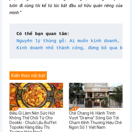
luôn đi cùng tôi kể từ lúc bắt đầu sở hữu quán riêng của
mình.
“
Có thể bạn quan tâm:
Nguyên lý thùng gỗ: Ai muốn kinh doanh, địn
Kinh doanh nhỏ thành công, đừng bỏ qua bài 
Kiến thức nổi bật
Điều Gì Làm Nên Sức Hút
Chè Chang Hi: Hành Trình
Không Thể Chối Từ Cho
Vượt “Drama” Sóng Gió Tới
Dookki - Chuỗi Lẩu Buffet
Chạm Đỉnh Thương Hiệu Chè
Topokki Hàng Đầu Thị
Ngon Số 1 Việt Nam