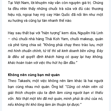
Tại Việt Nam, lời khuyên này vẫn còn nguyên giá trị. Chúng
ta đều nhìn thấy những chuỗi trà sữa với đủ các thương
hiệu nội, ngoại hay mỳ cay Hàn Quốc đã nổi lên như một
xu hướng và cũng lụi tàn nhanh thế nào.
Hay sau thất bại với “hiện tượng” kem dừa, Nguyễn Hà Linh
– chủ chuỗi nhà hàng Thái Koh Yam, chuỗi makeup, quán
cà phê từng chia sẻ: “Không phải chạy theo trào lưu, m
ột
mô hình chuẩn chỉnh, tử tế thì sẽ kinh doanh bền vững. Đây
là điều sẽ quyết định khách hàng có quay lại hay không,
khác hoàn toàn với việc thu hút họ lần đầu.”
Không nên cùng bạn mở quán
Theo Takashi, một việc không nên làm khác là hai người
bạn cùng nhau mở quán. Ông kể: “
Cũng có nhân viên cũ
giải thích chuyện cậu ta định làm cùng người bạn vì thiếu
vốn. Nói thật một khi đã mở quán, mình phải là chủ của nó,
nếu không thì khó lòng làm ăn thuận lợi được.”