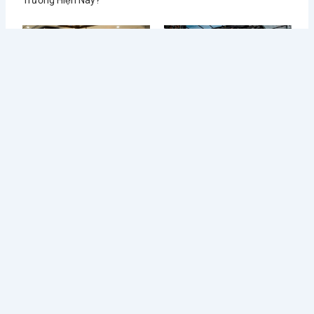
Trường Hiện Nay?
Từ Sai Lầm Đến Thành
Học Được Gì Sau Khi Red
Công: Bí Quyết Quản Lý Nhà
Lobster - Chuỗi Nhà Hàng
Hàng BUFFET Hiệu Quả
Hải Sản Lớn Nhất Thế Giới
Phá Sản
Tin tức mới
Điều Gì Làm Nên Sức Hút
Chè Chang Hi: Hành Trình
Không Thể...
Vượt “Drama” Sóng...
1 Tháng Sáu, 2024
31 Tháng Năm, 2024