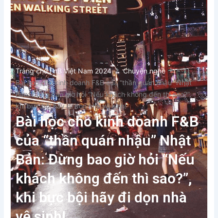
Trang chủ FnB Việt Nam 2024
Chuyện nghề
Bài học cho kinh doanh F&B của “thần quán nhậu” Nhật
Bản: Đừng bao giờ hỏi “Nếu khách không đến thì sao?”,
khi bực bội hãy đi dọn nhà vệ sinh!
Bài học cho kinh doanh F&B
của “thần quán nhậu” Nhật
Bản: Đừng bao giờ hỏi “Nếu
khách không đến thì sao?”,
khi bực bội hãy đi dọn nhà
vệ sinh!