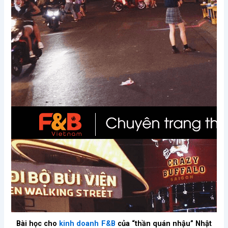
Bài học cho
kinh doanh F&B
của “thần quán nhậu” Nhật