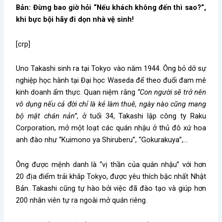
Bản: Đừng bao giờ hỏi “Nếu khách không đến thì sao?”,
khi bực bội hãy đi dọn nhà vệ sinh!
[crp]
Uno Takashi sinh ra tại Tokyo vào năm 1944. Ông bỏ dở sự
nghiệp học hành tại Đại học Waseda để theo đuổi đam mê
kinh doanh ẩm thực. Quan niệm rằng
“Con người sẽ trở nên
vô dụng nếu cả đời chỉ là kẻ làm thuê, ngày nào cũng mang
bộ mặt chán nản”
, ở tuổi 34, Takashi lập công ty Raku
Corporation, mở một loạt các quán nhậu ở thủ đô xứ hoa
anh đào như “Kuimono ya Shiruberu”, “Gokurakuya”,…
Ông được mệnh danh là “vị thần của quán nhậu” với hơn
20 địa điểm trải khắp Tokyo, được yêu thích bậc nhất Nhật
Bản. Takashi cũng tự hào bởi việc đã đào tạo và giúp hơn
200 nhân viên tự ra ngoài mở quán riêng.