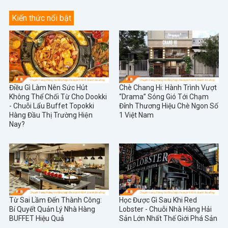
Kiến thức nổi bật
Điều Gì Làm Nên Sức Hút
Chè Chang Hi: Hành Trình Vượt
Không Thể Chối Từ Cho Dookki
“Drama” Sóng Gió Tới Chạm
- Chuỗi Lẩu Buffet Topokki
Đỉnh Thương Hiệu Chè Ngon Số
Hàng Đầu Thị Trường Hiện
1 Việt Nam
Nay?
Từ Sai Lầm Đến Thành Công:
Học Được Gì Sau Khi Red
Bí Quyết Quản Lý Nhà Hàng
Lobster - Chuỗi Nhà Hàng Hải
BUFFET Hiệu Quả
Sản Lớn Nhất Thế Giới Phá Sản