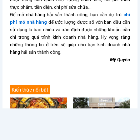
thực phẩm, tiền điện, chi phí sửa chữa,…
Để mở nhà hàng hải sản thành công, bạn cần dự trù
chi
phí mở nhà hàng
để ước lượng được số vốn ban đầu cần
sử dụng là bao nhiêu và xác định được những khoản cần
chi trong quá trình kinh doanh nhà hàng. Hy vọng rằng
những thông tin ở trên sẽ giúp cho bạn kinh doanh nhà
hàng hải sản thành công.
Mỹ Quyên
Kiến thức nổi bật
Điều Gì Làm Nên Sức Hút
Chè Chang Hi: Hành Trình
Không Thể Chối Từ Cho
Vượt “Drama” Sóng Gió Tới
Dookki - Chuỗi Lẩu Buffet
Chạm Đỉnh Thương Hiệu Chè