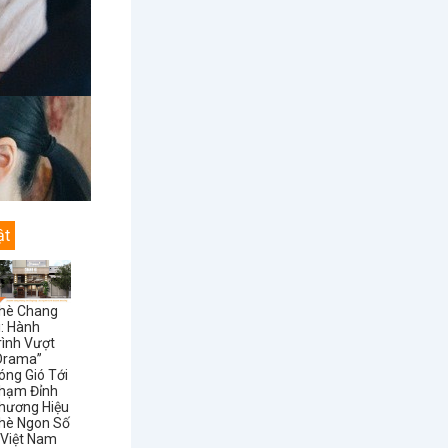
ật
hè Chang
i: Hành
rình Vượt
Drama”
óng Gió Tới
hạm Đỉnh
hương Hiệu
hè Ngon Số
 Việt Nam