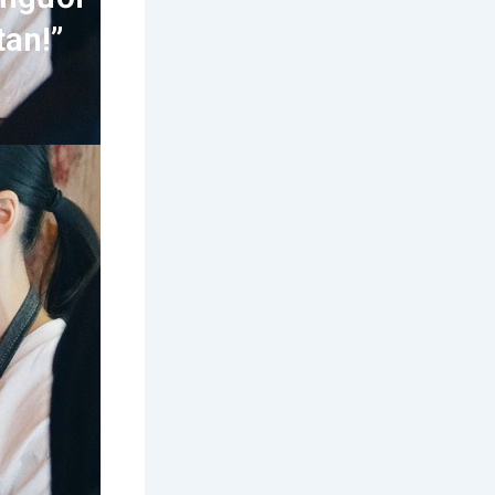
tan!”