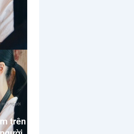
 mọi người
am trên
 người