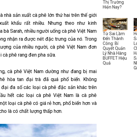
Thị Trường
Hiện Nay?
à nhà sản xuất cà phê lớn thứ hai trên thế giới
xuất khẩu rất nhiều. Nhưng theo như kinh
a bà Sarah, nhiều người uống cà phê Việt Nam
Từ Sai Lầm
H
Đến Thành
S
ng nhận ra được nét đặc trưng của nó. Trong
Công: Bí
L
 tượng của nhiều người, cà phê Việt Nam đơn
Quyết Quản
C
Lý Nhà Hàng
H
ại cà phê rang đen pha sữa.
BUFFET Hiệu
S
Quả
N
G
ng, cà phê Việt Nam dường như đang bị mai
hê hòa tan đại trà đã quá phổ biến. Không
 đại đa số các loại cà phê đặc sản khác trên
 hầu hết các loại cà phê Việt Nam là cà phê
ột loại cà phê có giá rẻ hơn, phổ biến hơn và
 cho là có chất lượng thấp hơn.