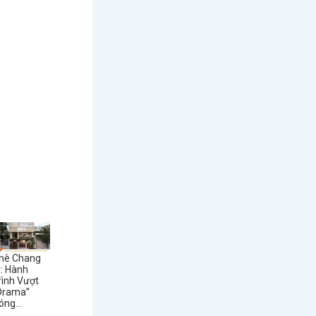
hè Chang
i: Hành
rình Vượt
Drama”
óng...