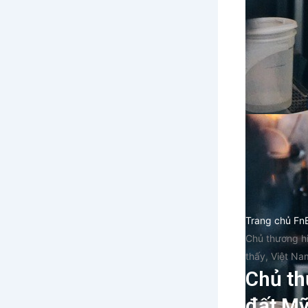
Trang chủ Fn
Chủ thương hi
thấy, Việt Na
Chủ th
đất Mỹ