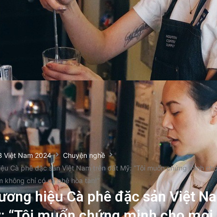
B Việt Nam 2024
Chuyện nghề
ệu Cà phê đặc sản Việt Nam trên đất Mỹ: “Tôi muốn chứng minh cho
m không chỉ có cà phê hòa tan!”
ương hiệu Cà phê đặc sản Việt N
: “Tôi muốn chứng minh cho mọi