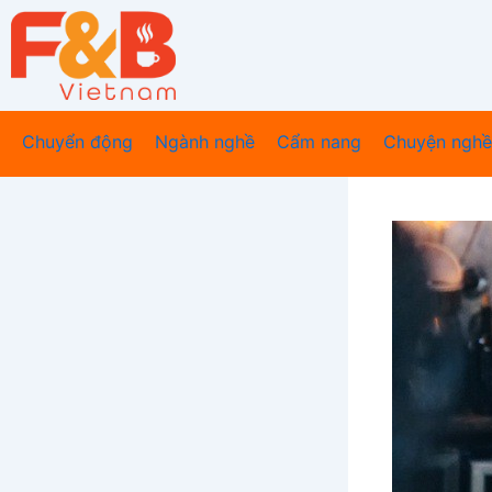
Nhảy
tới
nội
dung
Chuyển động
Ngành nghề
Cẩm nang
Chuyện nghề