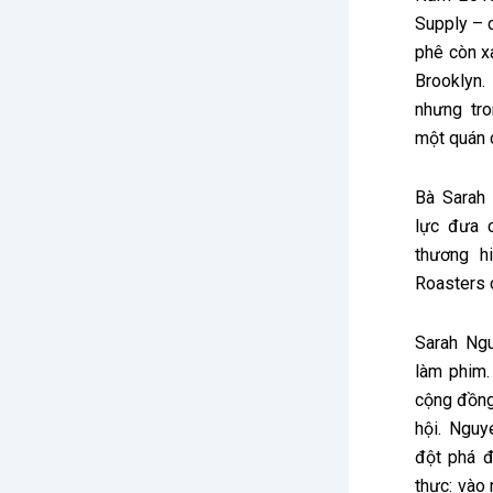
Supply – 
phê còn x
Brooklyn.
nhưng tr
một quán 
Bà Sarah
lực đưa c
thương h
Roasters 
Sarah Ng
làm phim.
cộng đồng
hội. Ngu
đột phá đ
thực: vào