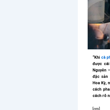
“Khi
cà p
được cái
Nguyễn –
đặc sản 
Hoa Kỳ, 
cách pha
cách rõ n
[crp]