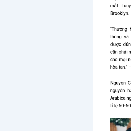
mắt Lucy
Brooklyn.
“Thương 
thông và
được đún
cần phải 
cho mọi n
hòa tan.” 
Nguyen Co
nguyên h
Arabica ng
tỉ lệ 50-5