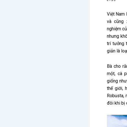
Việt Nam l
và cũng 
nghiệm củ
nhưng khô
trí tưởng
giản là lo
Bà cho rằ
một, cà p
giống như
thế giới,
Robusta, m
đôi khi bị