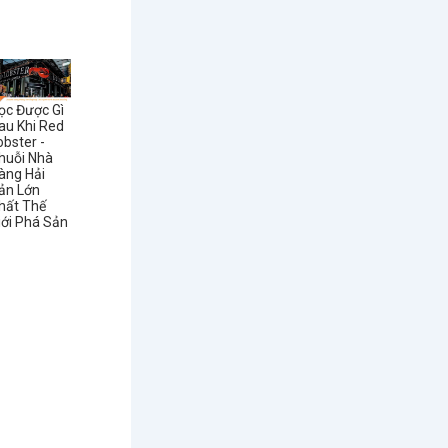
ọc Được Gì
au Khi Red
obster -
huỗi Nhà
àng Hải
ản Lớn
hất Thế
iới Phá Sản