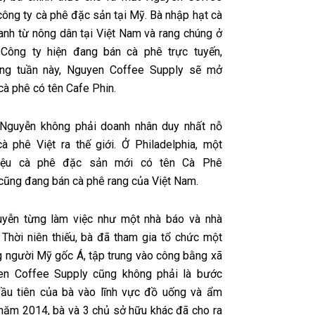
công ty cà phê đặc sản tại Mỹ. Bà nhập hạt cà
anh từ nông dân tại Việt Nam và rang chúng ở
 Công ty hiện đang bán cà phê trực tuyến,
ong tuần này, Nguyen Coffee Supply sẽ mở
cà phê có tên Cafe Phin.
 Nguyễn không phải doanh nhân duy nhất nỗ
à phê Việt ra thế giới. Ở Philadelphia, một
iệu cà phê đặc sản mới có tên Cà Phê
cũng đang bán cà phê rang của Việt Nam.
uyễn từng làm việc như một nhà báo và nhà
 Thời niên thiếu, bà đã tham gia tổ chức một
 người Mỹ gốc Á, tập trung vào công bằng xã
yen Coffee Supply cũng không phải là bước
ầu tiên của bà vào lĩnh vực đồ uống và ẩm
 năm 2014, bà và 3 chủ sở hữu khác đã cho ra