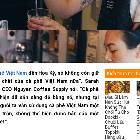
hê Việt Nam
đến Hoa Kỳ, nó không còn giữ
Kiến thức nổi b
 chất của cà phê Việt Nam nữa”. Sarah
 CEO Nguyen Coffee Supply nói. “Cà phê
hiện đã sẵn sàng để bùng nổ, nhưng tại
Điều Gì Làm
C
Nên Sức Hút
H
người ta vẫn sử dụng cà phê Việt Nam một
Không Thể
T
Chối Từ Cho
“
 trộn, ​​không thể hiện được bản sắc một
Dookki -
S
ét”.
Chuỗi Lẩu
C
Buffet
T
Topokki
C
Hàng Đầu
1