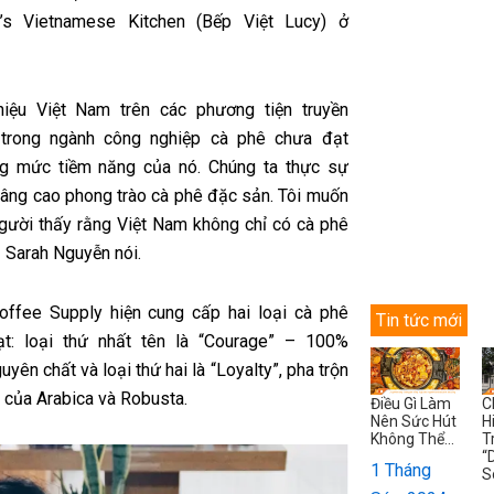
’s Vietnamese Kitchen (Bếp Việt Lucy) ở
hiệu Việt Nam trên các phương tiện truyền
 trong ngành công nghiệp cà phê chưa đạt
g mức tiềm năng của nó. Chúng ta thực sự
nâng cao phong trào cà phê đặc sản. Tôi muốn
gười thấy rằng Việt Nam không chỉ có cà phê
– Sarah Nguyễn nói.
ffee Supply hiện cung cấp hai loại cà phê
Tin tức mới
ạt: loại thứ nhất tên là “Courage” – 100%
uyên chất và loại thứ hai là “Loyalty”, pha trộn
0 của Arabica và Robusta.
Điều Gì Làm
C
Nên Sức Hút
H
Không Thể...
T
“
1 Tháng
S