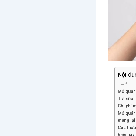
Nội du
Mở quán 
Trà sữa 
Chi phí 
Mở quán 
mang lại
Các thươ
hiện nay