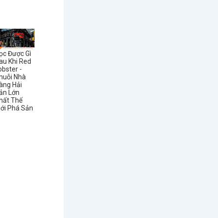
ọc Được Gì
au Khi Red
obster -
huỗi Nhà
àng Hải
ản Lớn
hất Thế
iới Phá Sản