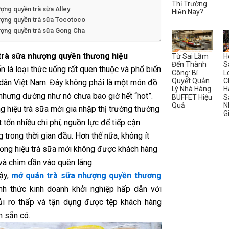
Thị Trường
ợng quyền trà sữa Alley
Hiện Nay?
ượng quyền trà sữa Tocotoco
ượng quyền trà sữa Gong Cha
trà sữa nhượng quyền thương hiệu
Từ Sai Lầm
H
Đến Thành
S
n là loại thức uống rất quen thuộc và phổ biến
Công: Bí
L
Quyết Quản
C
 dân Việt Nam. Đây không phải là một món đồ
Lý Nhà Hàng
H
nhưng dường như nó chưa bao giờ hết “hot”.
BUFFET Hiệu
S
Quả
N
 hiệu trà sữa mới gia nhập thị trường thường
G
t tốn nhiều chi phí, nguồn lực để tiếp cận
 trong thời gian đầu. Hơn thế nữa, không ít
ơng hiệu trà sữa mới không được khách hàng
và chìm dần vào quên lãng.
vậy,
mở quán trà sữa nhượng quyền thương
nh thức kinh doanh khởi nghiệp hấp dẫn với
i ro thấp và tận dụng được tệp khách hàng
h sẵn có.