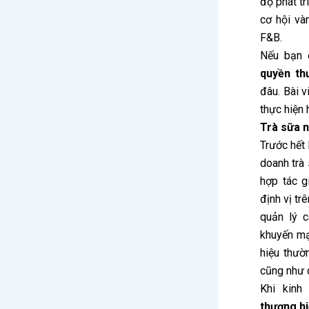
độ phát tr
cơ hội và
F&B.
Nếu bạn 
quyền th
đâu. Bài v
thực hiện
Trà sữa n
Trước hết 
doanh trà
hợp tác g
định vị trê
quản lý 
khuyến mạ
hiệu thườ
cũng như 
Khi kinh
thương h