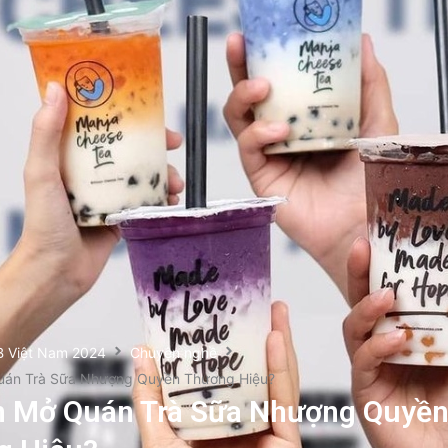
B Việt Nam 2024
Chuyện nghề
uán Trà Sữa Nhượng Quyền Thương Hiệu?
n Mở Quán Trà Sữa Nhượng Quyề