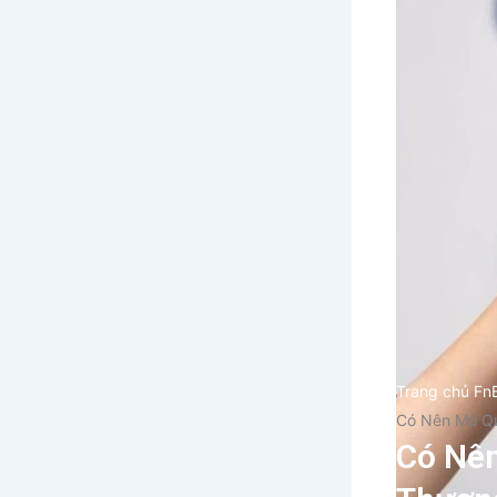
Trang chủ Fn
Có Nên Mở Q
Có Nê