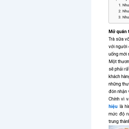
1. Như
2. Nh
3. Nh
Mở quán 
Trà sữa vố
với người
uống mới 
Một thương
sẽ phải rấ
khách hàng
những thư
đón nhận 
Chính vì 
hiệu
là hì
mức độ rủ
trung thàn