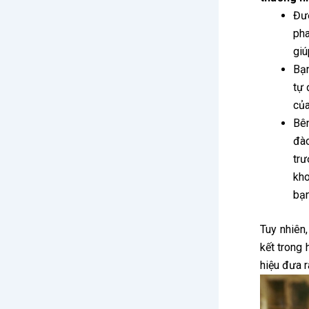
Đượ
pha
giú
Bạn
tự 
củ
Bên
đào
trư
kh
bạn
Tuy nhiên
kết trong
hiệu đưa r