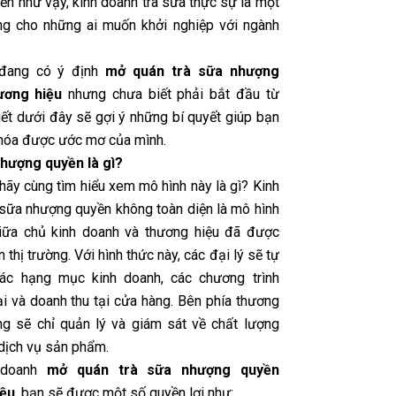
iển như vậy, kinh doanh trà sữa thực sự là một
ng cho những ai muốn khởi nghiệp với ngành
đang có ý định
mở quán trà sữa nhượng
ương hiệu
nhưng chưa biết phải bắt đầu từ
iết dưới đây sẽ gợi ý những bí quyết giúp bạn
 hóa được ước mơ của mình.
hượng quyền là gì?
hãy cùng tìm hiểu xem mô hình này là gì?
Kinh
 sữa nhượng quyền không toàn diện là mô hình
iữa chủ kinh doanh và thương hiệu đã được
n thị trường. Với hình thức này, các đại lý sẽ tự
các hạng mục kinh doanh, các chương trình
i và doanh thu tại cửa hàng. Bên phía thương
ng sẽ chỉ quản lý và giám sát về chất lượng
dịch vụ sản phẩm.
 doanh
mở quán trà sữa nhượng quyền
iệu
, bạn sẽ được một số quyền lợi như: