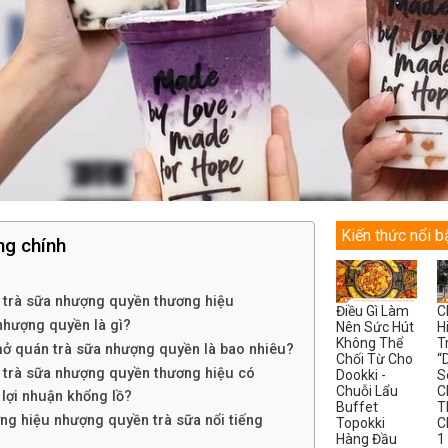
Kiến thức nổi b
ng chính
trà sữa nhượng quyền thương hiệu
Điều Gì Làm
C
nhượng quyền là gì?
Nên Sức Hút
H
Không Thể
T
mở quán trà sữa nhượng quyền là bao nhiêu?
Chối Từ Cho
“
trà sữa nhượng quyền thương hiệu có
Dookki -
S
Chuỗi Lẩu
C
 lợi nhuận khổng lồ?
Buffet
T
ng hiệu nhượng quyền trà sữa nổi tiếng
Topokki
C
Hàng Đầu
1