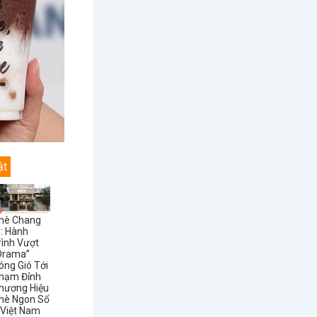
ật
hè Chang
i: Hành
rình Vượt
Drama”
óng Gió Tới
hạm Đỉnh
hương Hiệu
hè Ngon Số
 Việt Nam