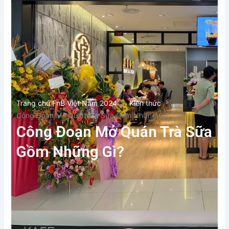
Trang chủ FnB Việt Nam 2024
Kiến thức
Công Đoạn Mở Quán Trà Sữa Gồm Những Gì?
Công Đoạn Mở Quán Trà Sữa
Gồm Những Gì?