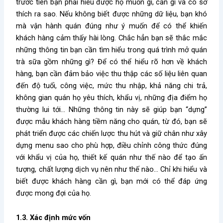
trước tiên bạn phải hiểu được họ muốn gì, cần gì và có sở
thích ra sao. Nếu không biết được những dữ liệu, bạn khó
mà vận hành quán đúng như ý muốn để có thể khiến
khách hàng cảm thấy hài lòng. Chắc hẳn bạn sẽ thắc mắc
những thông tin bạn cần tìm hiểu trong quá trình
mở quán
trà sữa gồm những gì
? Để có thể hiểu rõ hơn về khách
hàng, bạn cần đảm bảo việc thu thập các số liệu liên quan
đến độ tuổi, công việc, mức thu nhập, khả năng chi trả,
không gian quán họ yêu thích, khẩu vị, những địa điểm họ
thường lui tới… Những thông tin này sẽ giúp bạn “dựng”
được mẫu khách hàng tiềm năng cho quán, từ đó, bạn sẽ
phát triển được các chiến lược thu hút và giữ chân như xây
dựng menu sao cho phù hợp, điều chỉnh công thức đúng
với khẩu vị của họ, thiết kế quán như thế nào để tạo ấn
tượng, chất lượng dịch vụ nên như thế nào… Chỉ khi hiểu và
biết được khách hàng cần gì, bạn mới có thể đáp ứng
được mong đợi của họ.
1.3. Xác định mức vốn