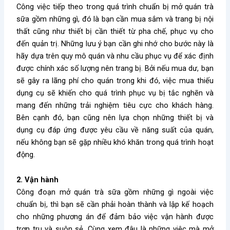
Công việc tiếp theo trong quá trình chuẩn bị
mở quán trà
sữa gồm những gì
, đó là bạn cần mua sắm và trang bị nội
thất cũng như thiết bị cần thiết từ pha chế, phục vụ cho
đến quản trị. Những lưu ý bạn cần ghi nhớ cho bước này là
hãy dựa trên quy mô quán và nhu cầu phục vụ để xác định
được chính xác số lượng nên trang bị. Bởi nếu mua dư, bạn
sẽ gây ra lãng phí cho quán trong khi đó, việc mua thiếu
dụng cụ sẽ khiến cho quá trình phục vụ bị tắc nghẽn và
mang đến những trải nghiệm tiêu cực cho khách hàng.
Bên cạnh đó, bạn cũng nên lựa chọn những thiết bị và
dụng cụ đáp ứng được yêu cầu về năng suất của quán,
nếu không bạn sẽ gặp nhiều khó khăn trong quá trình hoạt
động.
2. Vận hành
Công đoạn
mở quán trà sữa gồm những gì
ngoài việc
chuẩn bị, thì bạn sẽ cần phải hoàn thành và lập kế hoạch
cho những phương án để đảm bảo việc vận hành được
trơn tru và suôn sẻ. Cùng xem đâu là những việc mà
mở