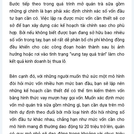
Bước tiếp theo trong quá trình
mở quán trà sữa gồm
những gì
chính là bạn phải xác định chính xác số vốn đầu
tư bạn cần có. Việc lập ra được mức vốn cần thiết sẽ cơ
sở để bạn xây dựng các kế hoạch tài chính sao cho phù
hợp. Bởi nếu không biết được bạn đang sở hữu bao nhiêu
số vốn trong tay, bạn sẽ rất dễ phân bổ chi phí không đồng
đều khiến cho các công đoạn hoàn thành sau bị ảnh
hưởng hoặc rơi vào tình trạng “vung tay quá trán” làm cho
kết quả kinh doanh bị thua lỗ.
Bên cạnh đó, với những người muốn thử sức một mô hình
đòi hỏi mức vốn nhiều hơn mức ban đầu, bạn sẽ lập nên
những kế hoạch cần thiết để có thể tìm kiếm thêm vốn
bằng hình thức vay mượn hay gọi vốn. Muốn xác định mức
vốn
mở quán trà sữa gồm những gì
, bạn cần dựa trên mô
hình dự định theo đuổi bởi mỗi loại hình đòi hỏi những số
vốn đầu tư khác nhau, chẳng hạn như mức vốn cần cho
mô hình mang đi thường dao động từ 20 triệu trở lên, quán
có quy mô nhỏ sẽ dao động trong khoảng vài chục triệu