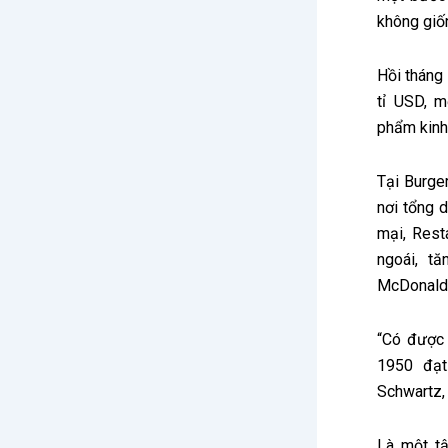
không giố
Hồi tháng
tỉ USD, m
phẩm kinh 
Tại Burger
nơi tổng 
mại, Rest
ngoái, t
McDonald 
“Có được 
1950 đạt
Schwartz, 
Là một t