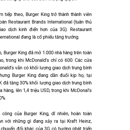
 tiếp theo, Burger King trở thành thành viên
oàn Restaurant Brands International (tuân thủ
ao dịch kinh điển hơn của 3G). Restaurant
ernational đang là cổ phiếu tăng trưởng.
, Burger King đã mở 1.000 nhà hàng trên toàn
vào, trong khi McDonald’s chỉ có 600. Các cửa
nald’s vẫn có khối lượng giao dịch trung bình
nhưng Burger King đang dần đuổi kịp họ; tại
K đã tăng 30% khối lượng giao dịch trung bình
a hàng, lên 1,4 triệu USD, trong khi McDonal’s
0%.
 công của Burger King, dĩ nhiên, hoàn toàn
n với những gì đang xảy ra tại Kraft Heinz,
chuyển đổi khác của 3G có hướng phát triển