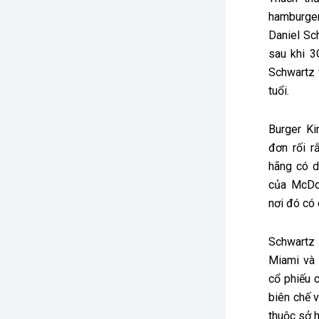
hamburger
Daniel Sc
sau khi 3
Schwartz 
tuổi.
Burger K
đơn rối 
hãng có d
của McDon
nơi đó có 
Schwartz 
Miami và 
cổ phiếu 
biên chế 
thuộc sở 