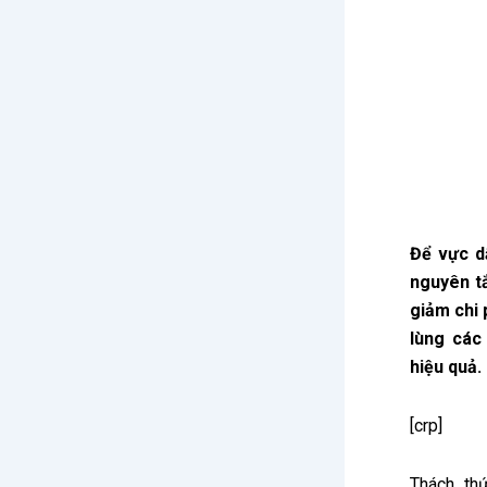
Để vực 
nguyên tắ
giảm chi 
lùng các
hiệu quả.
[crp]
Thách th