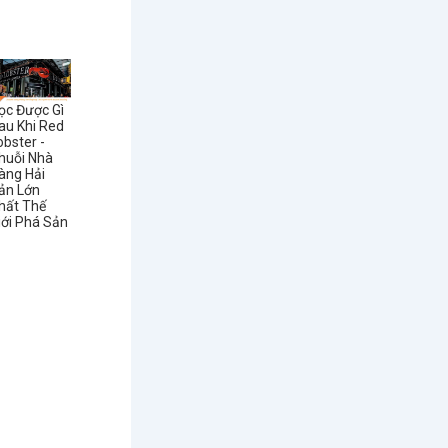
ọc Được Gì
au Khi Red
obster -
huỗi Nhà
àng Hải
ản Lớn
hất Thế
iới Phá Sản