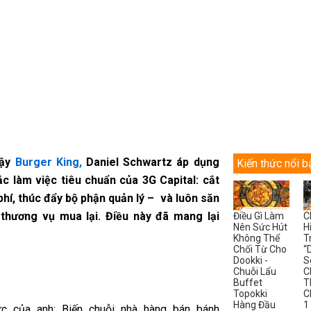
dậy
Burger King,
Daniel Schwartz áp dụng
Kiến thức nổi b
c làm việc tiêu chuẩn của 3G Capital: cắt
phí, thúc đẩy bộ phận quản lý – và luôn săn
 thương vụ mua lại. Điều này đã mang lại
Điều Gì Làm
C
Nên Sức Hút
H
Không Thể
T
Chối Từ Cho
“
Dookki -
S
Chuỗi Lẩu
C
Buffet
T
Topokki
C
Hàng Đầu
1
ức của anh: Biến chuỗi nhà hàng bán bánh