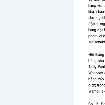
hàng với 
khá nhanh
chương tr
đặc trưng
hàng đặt 
phạm vi d
McDonald’
Hồi tháng 
bóng bầu 
Andy Warh
Whopper 
bảng xếp 
dịch; tron
Warhol là 
Có lẽ Sc