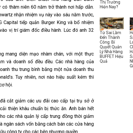
Thị Trường
 có thâm niên 60 năm trở thành nơi hấp dẫn.
Hiện Nay?
hwartz nhận nhiệm vụ này vào sáu năm trước,
G Capital tiếp quản Burger King và bổ nhiệm
vào vị trí giám đốc điều hành. Lúc đó anh 32
Từ Sai Lầm
H
Đến Thành
S
Công: Bí
L
Quyết Quản
C
Lý Nhà Hàng
H
ing mang diện mạo nhàm chán, với một thực
BUFFET Hiệu
S
Quả
N
rắm và doanh số đều đều. Các nhà hàng của
G
oanh thu trung bình bằng một nửa doanh thu
ald’s. Tuy nhiên, nơi nào hiệu suất kém thì
cơ hội.
đã cắt giảm các ưu đãi cao cấp tại trụ sở ở
cải thiện khâu chuẩn bị thức ăn. Anh bán hết
cho các nhà quản lý cấp trung đồng thời giảm
và ngân sách vốn bằng cách bán các cửa hàng
hữu công ty cho các bên nhượng quyền.