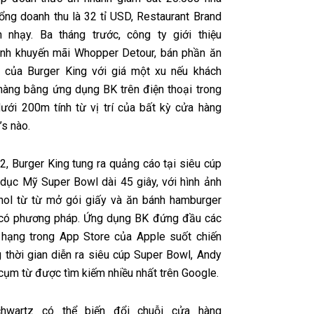
tổng doanh thu là 32 tỉ USD, Restaurant Brand
 nhạy. Ba tháng trước, công ty giới thiệu
ình khuyến mãi Whopper Detour, bán phần ăn
 của Burger King với giá một xu nếu khách
hàng bằng ứng dụng BK trên điện thoại trong
ưới 200m tính từ vị trí của bất kỳ cửa hàng
s nào.
2, Burger King tung ra quảng cáo tại siêu cúp
dục Mỹ Super Bowl dài 45 giây, với hình ảnh
ol từ từ mở gói giấy và ăn bánh hamburger
có phương pháp. Ứng dụng BK đứng đầu các
hạng trong App Store của Apple suốt chiến
g thời gian diễn ra siêu cúp Super Bowl, Andy
cụm từ được tìm kiếm nhiều nhất trên Google.
hwartz có thể biến đổi chuỗi cửa hàng