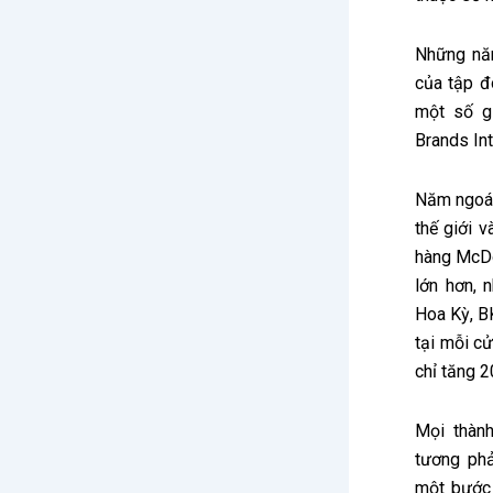
Những năm
của tập đ
một số gi
Brands Int
Năm ngoái
thế giới 
hàng McDo
lớn hơn, 
Hoa Kỳ, B
tại mỗi cử
chỉ tăng 2
Mọi thành
tương phả
một bước 