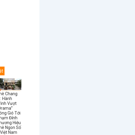
ật
hè Chang
i: Hành
rình Vượt
Drama”
óng Gió Tới
hạm Đỉnh
hương Hiệu
hè Ngon Số
 Việt Nam