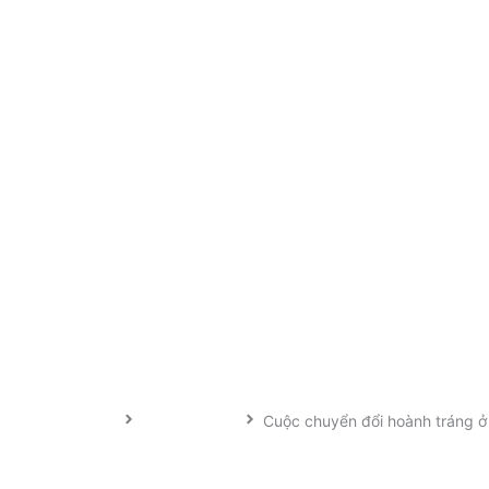
B Việt Nam 2024
Chuyện nghề
Cuộc chuyển đổi hoành tráng ở
huyển đổi hoành tráng ở Burger 