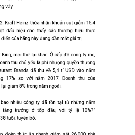
ng vậy.
 2, Kraft Heinz thừa nhận khoản sụt giảm 15,4
ột dấu hiệu cho thấy các thương hiệu thực
điển của hãng này đang dần mất giá trị.
 King, mọi thứ lại khác. Ở cấp độ công ty mẹ,
doanh thu chủ yếu là phí nhượng quyền thương
aurant Brands đã thu về 5,4 tỉ USD vào năm
ăng 17% so với năm 2017. Doanh thu của
lại giảm 8% trong năm ngoái.
bao nhiêu công ty đã tồn tại từ những năm
 tăng trưởng ở tốp đầu, với tỷ lệ 10%?”
38 tuổi, tuyên bố.
ập đoàn thức ăn nhanh giám sát 26.000 nhà