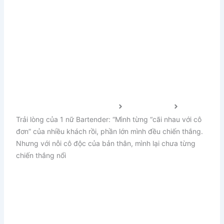
Trang chủ FnB Việt Nam 2024
Chuyện nghề
Trải lòng của 1 nữ Bartender: “Mình từng “cãi nhau với cô
đơn” của nhiều khách rồi, phần lớn mình đều chiến thắng.
Nhưng với nỗi cô độc của bản thân, mình lại chưa từng
chiến thắng nổi
Trải lòng của 1 nữ
Bartender: “Mình từng “cãi
nhau với cô đơn” của nhiều