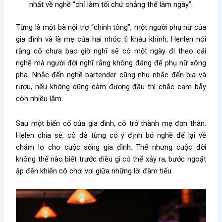
nhất về nghề “chỉ làm tối chứ chẳng thể làm ngày”.
Từng là một bà nội trợ “chính tông”, một người phụ nữ của
gia đình và là mẹ của hai nhóc tì kháu khỉnh, Henlen nói
rằng cô chưa bao giờ nghĩ sẽ có một ngày đi theo cái
nghề mà người đời nghĩ rằng không đáng để phụ nữ xông
pha. Nhắc đến nghề bartender cũng như nhắc đến bia và
rượu, nếu không dũng cảm đương đầu thì chắc cạm bẫy
còn nhiều lắm.
Sau một biến cố của gia đình, cô trở thành mẹ đơn thân.
Helen chia sẻ, cô đã từng có ý định bỏ nghề để lại về
chăm lo cho cuộc sống gia đình. Thế nhưng cuộc đời
không thể nào biết trước điều gì có thể xảy ra, bước ngoặt
ập đến khiến cô chơi vơi giữa những lời đàm tiếu.