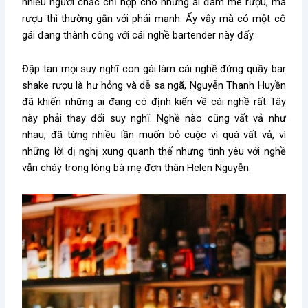
nhiều người chắc chỉ hợp cho những ai đam mê rượu, mà
rượu thì thường gắn với phái mạnh. Ấy vậy mà có một cô
gái đang thành công với cái nghề bartender này đấy.
Đập tan mọi suy nghĩ con gái làm cái nghề đứng quầy bar
shake rượu là hư hỏng và dễ sa ngã, Nguyễn Thanh Huyền
đã khiến những ai đang có định kiến về cái nghề rất Tây
này phải thay đổi suy nghĩ. Nghề nào cũng vất vả như
nhau, đã từng nhiều lần muốn bỏ cuộc vì quá vất vả, vì
những lời dị nghị xung quanh thế nhưng tình yêu với nghề
vẫn cháy trong lòng bà mẹ đơn thân Helen Nguyễn.