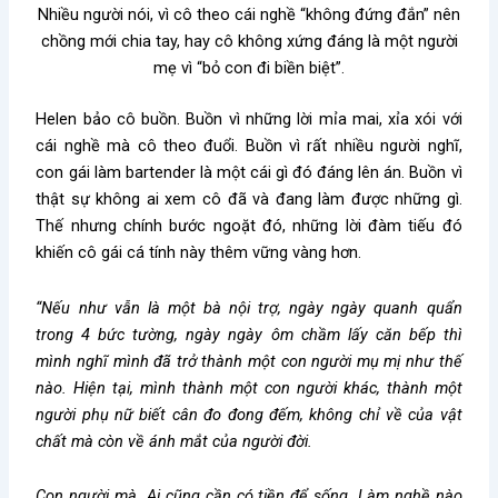
Nhiều người nói, vì cô theo cái nghề “không đứng đắn” nên
chồng mới chia tay, hay cô không xứng đáng là một người
mẹ vì “bỏ con đi biền biệt”.
Helen bảo cô buồn. Buồn vì những lời mỉa mai, xỉa xói với
cái nghề mà cô theo đuổi. Buồn vì rất nhiều người nghĩ,
con gái làm bartender là một cái gì đó đáng lên án. Buồn vì
thật sự không ai xem cô đã và đang làm được những gì.
Thế nhưng chính bước ngoặt đó, những lời đàm tiếu đó
khiến cô gái cá tính này thêm vững vàng hơn.
“Nếu như vẫn là một bà nội trợ, ngày ngày quanh quẩn
trong 4 bức tường, ngày ngày ôm chầm lấy căn bếp thì
mình nghĩ mình đã trở thành một con người mụ mị như thế
nào. Hiện tại, mình thành một con người khác, thành một
người phụ nữ biết cân đo đong đếm, không chỉ về của vật
chất mà còn về ánh mắt của người đời.
Con người mà. Ai cũng cần có tiền để sống. Làm nghề nào