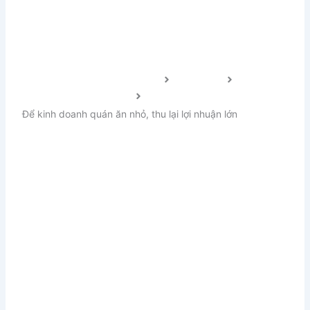
Trang chủ FnB Việt Nam 2024
Cẩm nang
Kinh doanh & Marketing
Để kinh doanh quán ăn nhỏ, thu lại lợi nhuận lớn
Để kinh doanh quán ăn nhỏ,
thu lại lợi nhuận lớn