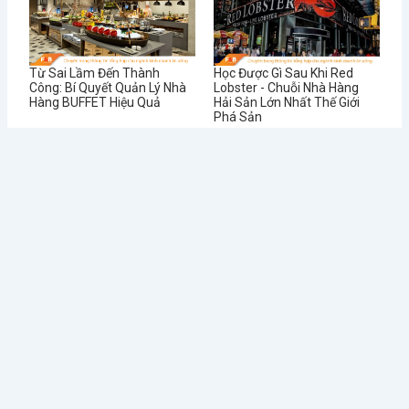
Từ Sai Lầm Đến Thành
Học Được Gì Sau Khi Red
Công: Bí Quyết Quản Lý Nhà
Lobster - Chuỗi Nhà Hàng
Hàng BUFFET Hiệu Quả
Hải Sản Lớn Nhất Thế Giới
Phá Sản
Tin tức mới
Điều Gì Làm Nên Sức Hút
Chè Chang Hi: Hành Trình
Không Thể...
Vượt “Drama” Sóng...
1 Tháng Sáu, 2024
31 Tháng Năm, 2024