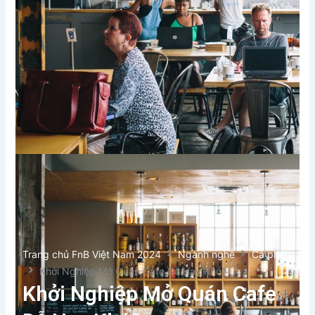
Trang chủ FnB Việt Nam 2024
Ngành nghề
Cà phê
Khởi Nghiệp Mở Quán Cafe Dễ Hay Khó?
Khởi Nghiệp Mở Quán Cafe