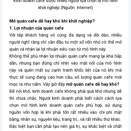
Kinh doanh cafe được nhiều người lựa chọn là mô hình
khởi nghiệp (Nguồn: Internet)
Mở quán cafe dễ hay khó khi khởi nghiệp?
1. Lợi nhuận của quán cafe
Với tệp khách hàng vô cùng đa dạng và dồi dào, nhiều
người nghĩ rằng chỉ cần đầu tư một số vốn nhỏ có thể mở
quán và nhận lại lợi nhuận siêu cao từ mô hình này.
Không thể phủ nhận lợi nhuận quán cafe mang lại khá hấp
dẫn, nhưng bạn đừng chỉ nhìn vào mặt nổi của mô hình
này và quên mất sự cạnh tranh khốc liệt của nó khi mà
thực tế cung đang cao hơn cầu, số lượng quán cafe mới
mọc ra như nấm. Vậy giờ đây
mở quán cafe dễ hay khó?
Để nói khó, kinh doanh cafe không phải quá khó nhưng dễ
thì chưa chắc. Người kinh doanh phải biết cách
cách
lựa
chọn mô hình kinh doanh quán cafe phù hợp, sử dụng
nguồn vốn hợp lệ khi phải tốn rất nhiều vào chi phí mặt
bằng, nhân sự, nguyên liệu, trang trí,…và rất nhiều thứ khác.
Đặc biệt bạn cần phải tạo nên giá trị, sự khác biệt và chất