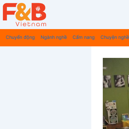
Nhảy
tới
nội
dung
Chuyển động
Ngành nghề
Cẩm nang
Chuyện nghề