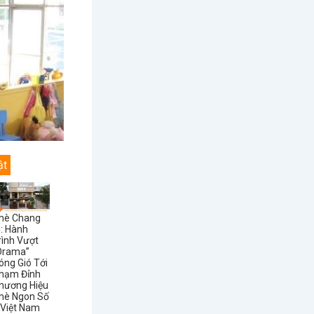
ật
hè Chang
i: Hành
rình Vượt
Drama”
óng Gió Tới
hạm Đỉnh
hương Hiệu
hè Ngon Số
 Việt Nam