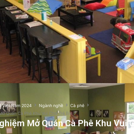
B Việt Nam 2024
Ngành nghề
Cà phê
Mở Quán Cà Phê Khu Vui Chơi Trẻ Em
ghiệm Mở Quán Cà Phê Khu Vui 