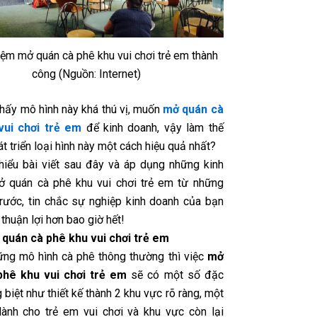
iệm mở quán cà phê khu vui chơi trẻ em thành
công (Nguồn: Internet)
hấy mô hình này khá thú vị, muốn
mở quán cà
vui chơi trẻ em
để kinh doanh, vậy làm thế
t triển loại hình này một cách hiệu quả nhất?
hiểu bài viết sau đây và áp dụng những kinh
 quán cà phê khu vui chơi trẻ em từ những
trước, tin chắc sự nghiệp kinh doanh của bạn
 thuận lợi hơn bao giờ hết!
quán cà phê khu vui chơi trẻ em
ững mô hình cà phê thông thường thì việc
mở
phê khu vui chơi trẻ em
sẽ có một số đặc
 biệt như thiết kế thành 2 khu vực rõ ràng, một
ành cho trẻ em vui chơi và khu vực còn lại