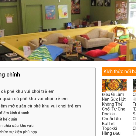
Kiến thức nổi b
ng chính
cà phê khu vui chơi trẻ em
Điều Gì Làm
C
 quán cà phê khu vui chơi trẻ em
Nên Sức Hút
H
Không Thể
T
iệm mở quán cà phê khu vui chơi trẻ em
Chối Từ Cho
“
 điểm kinh doanh
Dookki -
S
Chuỗi Lẩu
C
ết kế quán
Buffet
T
n chia các khu vực
Topokki
C
chức sự kiện phù hợp
Hàng Đầu
1