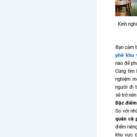
Kinh ngh
Bạn cảm t
phê khu 
nào để phá
Cùng tìm 
nghiệm mở
người đi 
sẽ trở nên
Đặc điểm 
So với nh
quán cà 
điểm riêng
khu vực d