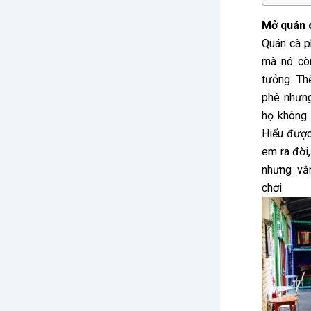
Mở quán c
Quán cà p
mà nó còn
tưởng. Th
phê nhưng
họ không 
Hiểu được
em ra đời,
nhưng vẫ
chơi.