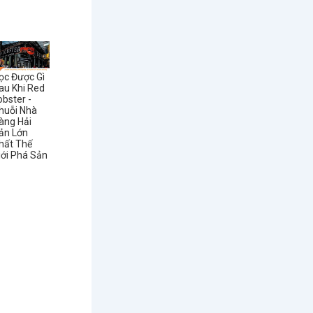
ọc Được Gì
au Khi Red
obster -
huỗi Nhà
àng Hải
ản Lớn
hất Thế
iới Phá Sản