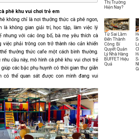
Thị Trường
Hiện Nay?
à phê khu vui chơi trẻ em
hê không chỉ là nơi thưởng thức cà phê ngon,
 là không gian giải trí, học tập, làm việc lý
Từ Sai Lầm
H
ế nhưng với các ông bố, bà mẹ yêu thích cà
Đến Thành
S
 việc phải trông con trở thành rào cản khiến
Công: Bí
L
Quyết Quản
C
thể thưởng thức cafe một cách bình thường.
Lý Nhà Hàng
H
BUFFET Hiệu
S
 nhu cầu này, mô hình cà phê khu vui chơi trẻ
Quả
N
 giúp các bậc phụ huynh có thời gian thư giãn
G
n có thể quan sát được con mình đang vui