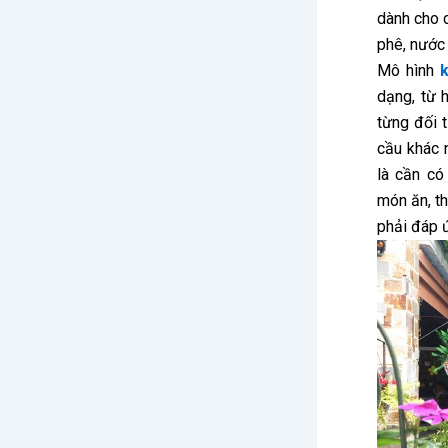
dành cho 
phê, nước
Mô hình
dạng, từ 
từng đối 
cầu khác 
là cần có
món ăn, t
phải đáp 