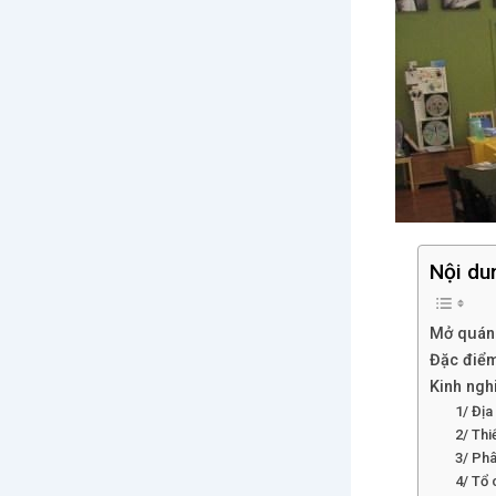
Nội du
Mở quán 
Đặc điểm
Kinh ngh
1/ Địa
2/ Thi
3/ Phâ
4/ Tổ 