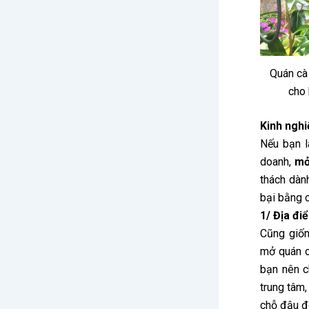
Quán cà 
cho 
Kinh nghi
Nếu bạn l
doanh,
mở
thách dàn
bại bằng 
1/ Địa đi
Cũng giốn
mở quán c
bạn nên c
trung tâm,
chỗ đậu đ