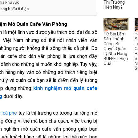
Thị Trường
hia khu vực
Hiện Nay?
rang bị đủ ổ điện
iệm Mở Quán Cafe Văn Phòng
 là một lĩnh vực được yêu thích bởi đại đa số
Từ Sai Lầm
H
Đến Thành
S
n Việt Nam nhưng có thể nói nhân viên văn
Công: Bí
L
những người không thể sống thiếu cà phê. Do
Quyết Quản
C
Lý Nhà Hàng
H
án cafe cho dân văn phòng là lựa chọn đầy
BUFFET Hiệu
S
Quả
N
 dành cho những ai muốn khởi nghiệp. Tuy vậy,
G
h hàng này vẫn có những sở thích riêng biệt
hú ý và quán của bạn sẽ là điểm đến lý tưởng
áp dụng những
kinh nghiệm mở quán cafe
g
dưới đây.
h cà phê
tuy là thị trường có tương lai rộng mở
g đừng vì thế mà bạn chủ quan, việc trang bị
nh nghiệm mở quán cafe văn phòng
giúp bạn
” với khách hàng sẽ là những lợi thế giúp bạn