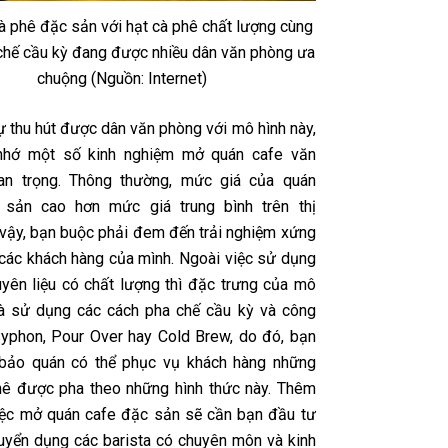
à phê đặc sản với hạt cà phê chất lượng cùng
chế cầu kỳ đang được nhiều dân văn phòng ưa
chuộng (Nguồn: Internet)
ự thu hút được dân văn phòng với mô hình này,
nhớ một số
kinh nghiệm mở quán cafe văn
n trọng. Thông thường, mức giá của quán
 sản cao hơn mức giá trung bình trên thị
ì vậy, bạn buộc phải đem đến trải nghiệm xứng
các khách hàng của mình. Ngoài việc sử dụng
yên liệu có chất lượng thì đặc trưng của mô
là sử dụng các cách pha chế cầu kỳ và công
yphon, Pour Over hay Cold Brew, do đó, bạn
bảo quán có thể phục vụ khách hàng những
hê được pha theo những hình thức này. Thêm
iệc mở quán cafe đặc sản sẽ cần bạn đầu tư
tuyển dụng các barista có chuyên môn và kinh