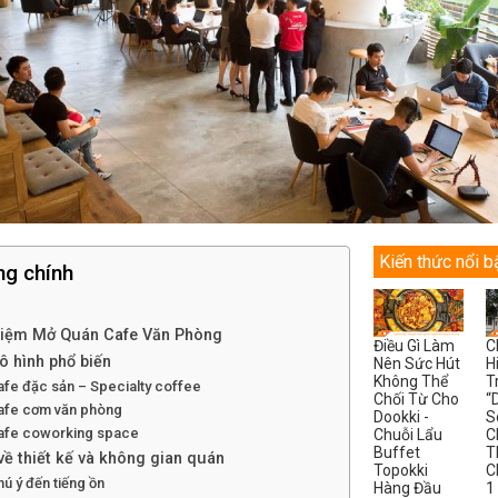
Kiến thức nổi b
ng chính
hiệm Mở Quán Cafe Văn Phòng
Điều Gì Làm
C
ô hình phổ biến
Nên Sức Hút
H
Không Thể
T
afe đặc sản – Specialty coffee
Chối Từ Cho
“
Cafe cơm văn phòng
Dookki -
S
Cafe coworking space
Chuỗi Lẩu
C
Buffet
T
 về thiết kế và không gian quán
Topokki
C
hú ý đến tiếng ồn
Hàng Đầu
1