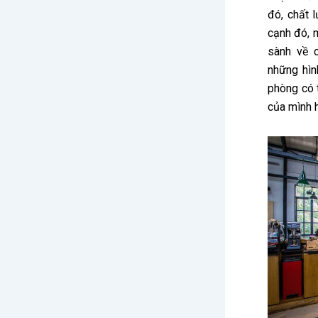
đó, chất 
cạnh đó,
sành về 
những hìn
phòng có t
của mình 