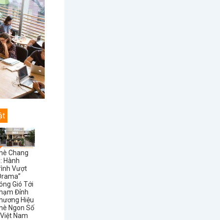
ật
hè Chang
i: Hành
rình Vượt
Drama”
óng Gió Tới
hạm Đỉnh
hương Hiệu
hè Ngon Số
 Việt Nam