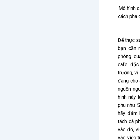
Mô hình c
cách pha 
Để thực s
bạn cần 
phòng
qua
cafe đặc
trường, v
đáng cho 
nguồn ngu
hình này 
phu như S
hãy đảm 
tách cà p
vào đó, v
vào việc 