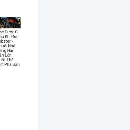
ọc Được Gì
au Khi Red
obster -
huỗi Nhà
àng Hải
ản Lớn
hất Thế
iới Phá Sản