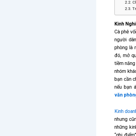
2.2. C
2.3. T
Kinh Ngh
Cà phê vốn
người dâ
phòng là 
đó, mở qu
tiềm năng
nhóm khác
bạn cần c
nếu bạn 
văn phòn
Kinh doan
nhưng cũn
những
ki
“ghi điểm