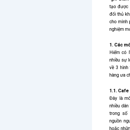
tạo được 
đối thủ kh
cho mình
nghiệm mở
1. Các mô
Hiếm có 
nhiều sự l
về 3
hình
hàng ưa ch
1.1. Cafe
Đây là mô
nhiều dân
trong số
nguồn ng
hoặc nhữn