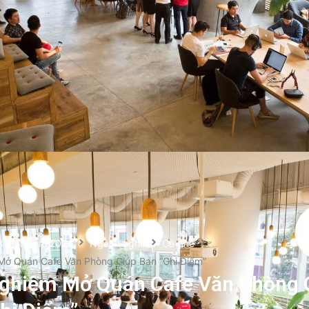
B Việt Nam 2024
Ngành nghề
Cà phê
Mở Quán Cafe Văn Phòng Giúp Bạn “Ghi Điểm”
Nghiệm Mở Quán Cafe Văn Phòng 