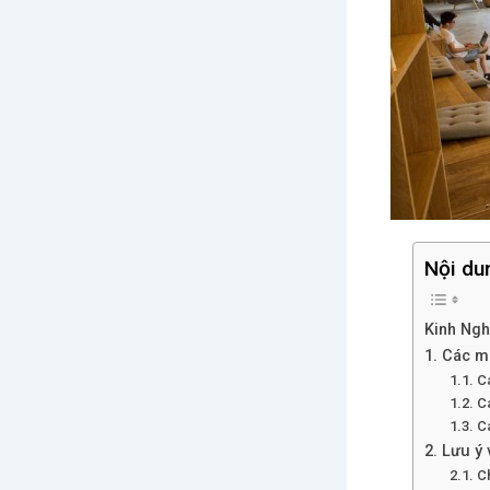
Nội du
Kinh Ng
1. Các m
1.1. C
1.2. 
1.3. 
2. Lưu ý
2.1. C