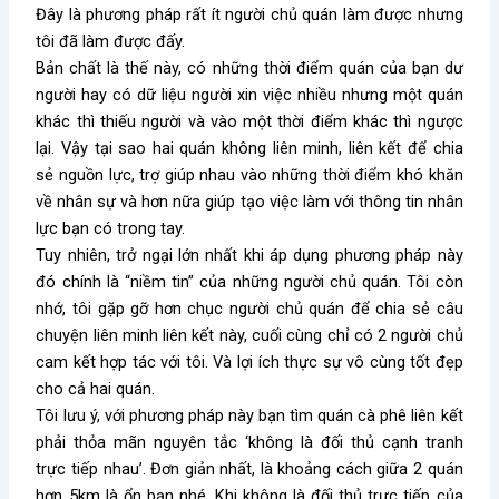
Đây là phương pháp rất ít người chủ quán làm được nhưng
tôi đã làm được đấy.
Bản chất là thế này, có những thời điểm quán của bạn dư
người hay có dữ liệu người xin việc nhiều nhưng một quán
khác thì thiếu người và vào một thời điểm khác thì ngược
lại. Vậy tại sao hai quán không liên minh, liên kết để chia
sẻ nguồn lực, trợ giúp nhau vào những thời điểm khó khăn
về nhân sự và hơn nữa giúp tạo việc làm với thông tin nhân
lực bạn có trong tay.
Tuy nhiên, trở ngại lớn nhất khi áp dụng phương pháp này
đó chính là “niềm tin” của những người chủ quán. Tôi còn
nhớ, tôi gặp gỡ hơn chục người chủ quán để chia sẻ câu
chuyện liên minh liên kết này, cuối cùng chỉ có 2 người chủ
cam kết hợp tác với tôi. Và lợi ích thực sự vô cùng tốt đẹp
cho cả hai quán.
Tôi lưu ý, với phương pháp này bạn tìm quán cà phê liên kết
phải thỏa mãn nguyên tắc ‘không là đối thủ cạnh tranh
trực tiếp nhau’. Đơn giản nhất, là khoảng cách giữa 2 quán
hơn 5km là ổn bạn nhé. Khi không là đối thủ trực tiếp của