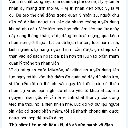
Với tính chất công việc của quán cà phê có một tỷ lệ lớn là
nhân sự mang tính thời vụ – vị trí nhân viên phục vụ là ví
dụ. Để tạo thế chủ động trong quản lý nhân sự, người chủ
cần có dữ liệu người xin việc để nhanh chóng tuyển dụng
khi có nhu cầu. Việc làm này bạn cần làm liên tục ‘từ ngày
này sang tháng khác’, ví dụ đăng tin tuyển dụng, qua kênh
nhân viên giới thiệu… tất cả dữ liệu như tên, tuổi, năm sinh,
kinh nghiệm, kỹ năng, ngoại hình… cần được ghi chép cẩn
thận vào sổ sách hoặc bài bản hơn thì lưu vào phần mềm
quản lý thông tin nhân viên.
Ví dụ tại quán cafe MiMoSa, tôi đăng tin tuyển dụng liên
tục ngay cả khi vào thời điểm đó quán có đầy đủ nhân lực,
vì tôi hiểu rất có thể chỉ vài ngày tới thôi quán sẽ thiếu
nhân sự vì có bạn nghỉ do nhiều yếu tố khác nhau, mà
nguyên nhân gốc rễ vẫn là vì tính chất thời vụ của công
việc mà thôi, nó là hiển nhiên nhé. Lúc đó với dữ liệu người
xin việc có trong phần mềm, tôi sẽ nhanh chóng tìm được
người phù hợp để tuyển dụng.
Thứ năm: liên minh liên kết, đó có sức mạnh vô địch