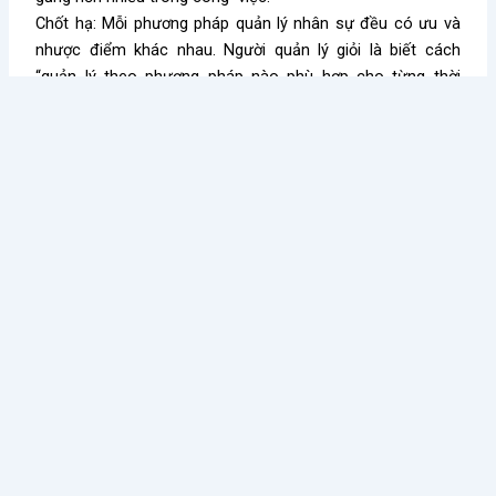
Chốt hạ: Mỗi phương pháp quản lý nhân sự đều có ưu và
nhược điểm khác nhau. Người quản lý giỏi là biết cách
“quản lý theo phương pháp nào phù hợp cho từng thời
điểm”. Vì vậy, nghề quản lý vừa là bộ môn khoa học vừa là
bộ môn nghệ thuật là ở điều đó.
Via Cao Trung Hiếu
Có thể bạn quan tâm:
Lựa chọn và sử dụng phần mềm bán hàng hiệu 
Bài học quản lý nhân sự từ Starbucks
Kiến thức nổi bật