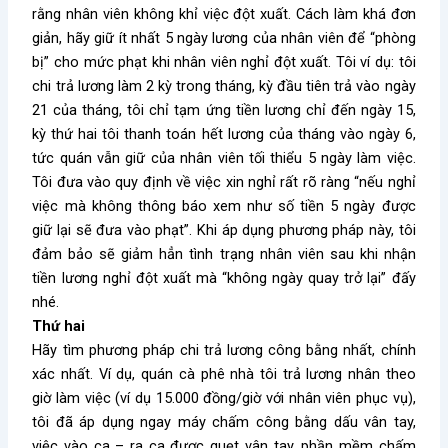
rằng nhân viên không khỉ việc đột xuất. Cách làm khá đơn
giản, hãy giữ ít nhất 5 ngày lương của nhân viên để “phòng
bị” cho mức phạt khi nhân viên nghỉ đột xuất. Tôi ví dụ: tôi
chi trả lương làm 2 kỳ trong tháng, kỳ đầu tiên trả vào ngày
21 của tháng, tôi chỉ tạm ứng tiền lương chỉ đến ngày 15,
kỳ thứ hai tôi thanh toán hết lương của tháng vào ngày 6,
tức quán vẫn giữ của nhân viên tối thiểu 5 ngày làm việc.
Tôi đưa vào quy định về việc xin nghỉ rất rõ ràng “nếu nghỉ
việc mà không thông báo xem như số tiền 5 ngày được
giữ lại sẽ đưa vào phạt”. Khi áp dụng phương pháp này, tôi
đảm bảo sẽ giảm hẳn tình trạng nhân viên sau khi nhận
tiền lương nghỉ đột xuất mà “không ngày quay trở lại” đấy
nhé.
Thứ hai
Hãy tìm phương pháp chi trả lương công bằng nhất, chính
xác nhất. Ví dụ, quán cà phê nhà tôi trả lương nhân theo
giờ làm việc (ví dụ 15.000 đồng/giờ với nhân viên phục vụ),
tôi đã áp dụng ngay máy chấm công bằng dấu vân tay,
việc vào ca – ra ca được quẹt vân tay, phần mềm chấm