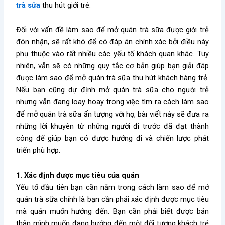
trà sữa
thu hút giới trẻ.
Đối với vấn đề
làm sao để mở quán trà sữa
được giới trẻ
đón nhận, sẽ rất khó để có đáp án chính xác bởi điều này
phụ thuộc vào rất nhiều các yếu tố khách quan khác. Tuy
nhiên, vẫn sẽ có những quy tắc cơ bản giúp bạn giải đáp
được
làm sao để mở quán trà sữa
thu hút khách hàng trẻ.
Nếu bạn cũng dự định mở quán trà sữa cho người trẻ
nhưng vẫn đang loay hoay trong việc tìm ra cách
làm sao
để mở quán trà sữa
ấn tượng với họ, bài viết này sẽ đưa ra
những lời khuyên từ những người đi trước đã đạt thành
công để giúp bạn có được hướng đi và chiến lược phát
triển phù hợp.
1. Xác định được mục tiêu của quán
Yếu tố đầu tiên bạn cần nắm trong cách
làm sao để mở
quán trà sữa
chính là bạn cần phải xác định được mục tiêu
mà quán muốn hướng đến. Bạn cần phải biết được bản
thân mình muốn đang hướng đến một đối tượng khách trẻ