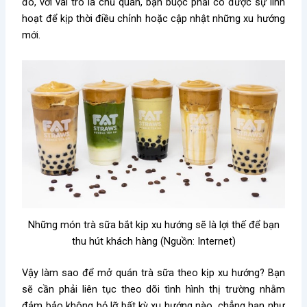
đó, với vai trò là chủ quán, bạn buộc phải có được sự linh
hoạt để kịp thời điều chỉnh hoặc cập nhật những xu hướng
mới.
Những món trà sữa bắt kịp xu hướng sẽ là lợi thế để bạn
thu hút khách hàng (Nguồn: Internet)
Vậy
làm sao để mở quán trà sữa
theo kịp xu hướng? Bạn
sẽ cần phải liên tục theo dõi tình hình thị trường nhằm
đảm bảo không bỏ lỡ bất kỳ xu hướng nào, chẳng hạn như