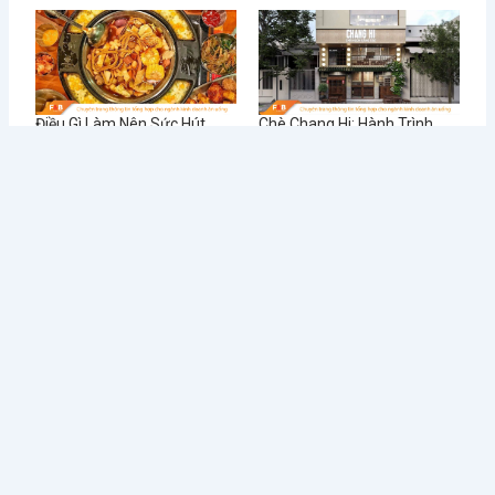
Điều Gì Làm Nên Sức Hút
Chè Chang Hi: Hành Trình
Không Thể Chối Từ Cho
Vượt “Drama” Sóng Gió Tới
Dookki - Chuỗi Lẩu Buffet
Chạm Đỉnh Thương Hiệu Chè
Topokki Hàng Đầu Thị
Ngon Số 1 Việt Nam
Trường Hiện Nay?
Từ Sai Lầm Đến Thành
Học Được Gì Sau Khi Red
Công: Bí Quyết Quản Lý Nhà
Lobster - Chuỗi Nhà Hàng
Hàng BUFFET Hiệu Quả
Hải Sản Lớn Nhất Thế Giới
Phá Sản
Tin tức mới