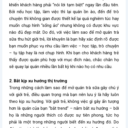
khiến khách hàng phải “nói lời tạm biệt” ngay lần đầu tiên.
Bởi nếu học tập, làm việc thì lại quán ồn ào, đến để trò
chuyện thì không gian được thiết kế lại quá nghiêm túc hay
muốn chụp hình “sống ảo” nhưng không có được khu vực
nào đủ đẹp mắt. Do đó, với việc
làm sao để mở quán trà
sữa
thu hút giới trẻ, lời khuyên là bạn hãy xác định rõ được
bạn muốn phục vụ nhu cầu làm việc – học tập, trò chuyện
– tụ tập hay là nơi chụp hình. Khi bạn cho khách hàng trẻ
thấy được quán phù hợp với mục đích nào, chắc chắn họ
sẽ quay lại quán nhiều lần bất kỳ khi nào họ có nhu cầu.
2. Bắt kịp xu hướng thị trường
Trong những cách
làm sao để mở quán trà sữa
gây chú ý
với giới trẻ, điều quan trọng mà bạn nên lưu ý là hãy luôn
theo kịp xu hướng. Với giới trẻ, không việc gì gây ấn tượng
hơn là quán của bạn “bắt trend” – nắm bắt xu hướng – bởi
họ là những người thích có được sự tiên phong, tức họ
phải là một trong những người biết đến xu hướng đó. Do