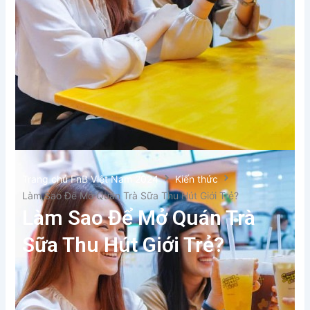
Trang chủ FnB Việt Nam 2024
Kiến thức
Làm Sao Để Mở Quán Trà Sữa Thu Hút Giới Trẻ?
Làm Sao Để Mở Quán Trà
Sữa Thu Hút Giới Trẻ?