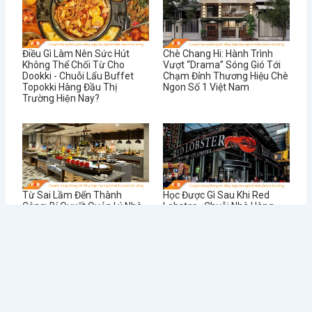
Điều Gì Làm Nên Sức Hút
Chè Chang Hi: Hành Trình
Không Thể Chối Từ Cho
Vượt “Drama” Sóng Gió Tới
Dookki - Chuỗi Lẩu Buffet
Chạm Đỉnh Thương Hiệu Chè
Topokki Hàng Đầu Thị
Ngon Số 1 Việt Nam
Trường Hiện Nay?
Từ Sai Lầm Đến Thành
Học Được Gì Sau Khi Red
Công: Bí Quyết Quản Lý Nhà
Lobster - Chuỗi Nhà Hàng
Hàng BUFFET Hiệu Quả
Hải Sản Lớn Nhất Thế Giới
Phá Sản
Tin tức mới