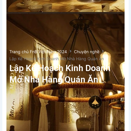
Trang chủ FnB Việt Nam 2024
Chuyện nghề
Lập Kế Hoạch Kinh Doanh Mở Nhà Hàng Quán Ăn
Lập Kế Hoạch Kinh Doanh
Mở Nhà Hàng Quán Ăn