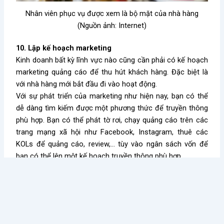
Nhân viên phục vụ được xem là bộ mặt của nhà hàng
(Nguồn ảnh: Internet)
10. Lập kế hoạch marketing
Kinh doanh bất kỳ lĩnh vực nào cũng cần phải có kế hoạch
marketing quảng cáo để thu hút khách hàng. Đặc biệt là
với nhà hàng mới bắt đầu đi vào hoạt động.
Với sự phát triển của marketing như hiện nay, bạn có thể
dễ dàng tìm kiếm được một phương thức để truyền thông
phù hợp. Bạn có thể phát tờ rơi, chạy quảng cáo trên các
trang mạng xã hội như Facebook, Instagram, thuê các
KOLs để quảng cáo, review,… tùy vào ngân sách vốn để
bạn có thể lên một kế hoạch truyền thông phù hợp.
Bên cạnh đó, bạn có thể gửi lời mời đến người những thân,
bạn bè để dự khai trương nhà hàng của mình. Ngoài ra,
chuẩn bị các chương trình khuyến mãi hấp dẫn cũng là
cách để bạn có thể nhận được sự chú ý và quan tâm của
khách hàng.