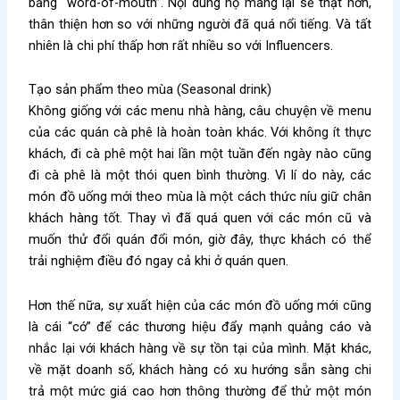
bằng “word-of-mouth”. Nội dung họ mang lại sẽ thật hơn,
thân thiện hơn so với những người đã quá nổi tiếng. Và tất
nhiên là chi phí thấp hơn rất nhiều so với Influencers.
Tạo sản phẩm theo mùa (Seasonal drink)
Không giống với các menu nhà hàng, câu chuyện về menu
của các quán cà phê là hoàn toàn khác. Với không ít thực
khách, đi cà phê một hai lần một tuần đến ngày nào cũng
đi cà phê là một thói quen bình thường. Vì lí do này, các
món đồ uống mới theo mùa là một cách thức níu giữ chân
khách hàng tốt. Thay vì đã quá quen với các món cũ và
muốn thử đổi quán đổi món, giờ đây, thực khách có thể
trải nghiệm điều đó ngay cả khi ở quán quen.
Hơn thế nữa, sự xuất hiện của các món đồ uống mới cũng
là cái “cớ” để các thương hiệu đẩy mạnh quảng cáo và
nhắc lại với khách hàng về sự tồn tại của mình. Mặt khác,
về mặt doanh số, khách hàng có xu hướng sẵn sàng chi
trả một mức giá cao hơn thông thường để thử một món