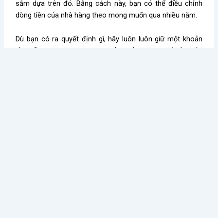
sắm dựa trên đó. Bằng cách này, bạn có thể điều chỉnh
dòng tiền của nhà hàng theo mong muốn qua nhiều năm.
Dù bạn có ra quyết định gì, hãy luôn luôn giữ một khoản
tiền sẵn sàng cho các tình huống bất ngờ có thể xảy đến.
Dù sao thì, trong ngành kinh doanh này, bạn sẽ không bao
giờ biết được điều gì có thể xảy ra.
Có thể bạn quản tâm:
Hướng dẫn thủ tục đăng kí giấy phép kinh do
7 ý tưởng Content Marketing cho ngành Nhà h
Kiến thức nổi bật