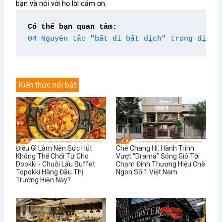
bạn và nói với họ lời cảm ơn.
Có thể bạn quan tâm:
04 Nguyên tắc "bất di bất dịch" trong dịch 
Kiến thức nổi bật
Điều Gì Làm Nên Sức Hút
Chè Chang Hi: Hành Trình
Không Thể Chối Từ Cho
Vượt “Drama” Sóng Gió Tới
Dookki - Chuỗi Lẩu Buffet
Chạm Đỉnh Thương Hiệu Chè
Topokki Hàng Đầu Thị
Ngon Số 1 Việt Nam
Trường Hiện Nay?