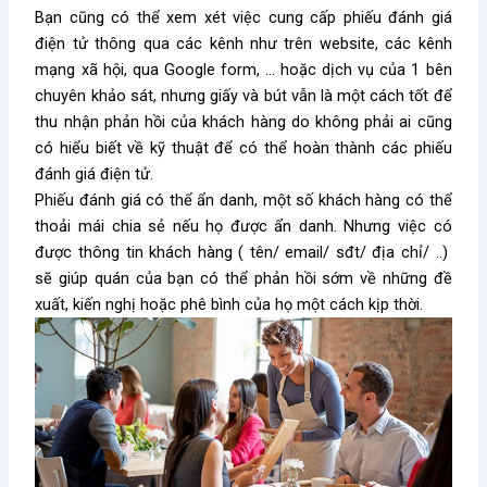
Bạn cũng có thể xem xét việc cung cấp phiếu đánh giá
điện tử thông qua các kênh như trên website, các kênh
mạng xã hội, qua Google form, … hoặc dịch vụ của 1 bên
chuyên khảo sát, nhưng giấy và bút vẫn là một cách tốt để
thu nhận phản hồi của khách hàng do không phải ai cũng
có hiểu biết về kỹ thuật để có thể hoàn thành các phiếu
đánh giá điện tử.
Phiếu đánh giá có thể ẩn danh, một số khách hàng có thể
thoải mái chia sẻ nếu họ được ẩn danh. Nhưng việc có
được thông tin khách hàng ( tên/ email/ sđt/ địa chỉ/ ..)
sẽ giúp quán của bạn có thể phản hồi sớm về những đề
xuất, kiến nghị hoặc phê bình của họ một cách kịp thời.