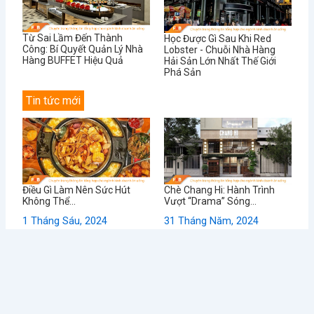
Từ Sai Lầm Đến Thành
Học Được Gì Sau Khi Red
Công: Bí Quyết Quản Lý Nhà
Lobster - Chuỗi Nhà Hàng
Hàng BUFFET Hiệu Quả
Hải Sản Lớn Nhất Thế Giới
Phá Sản
Tin tức mới
Điều Gì Làm Nên Sức Hút
Chè Chang Hi: Hành Trình
Không Thể...
Vượt “Drama” Sóng...
1 Tháng Sáu, 2024
31 Tháng Năm, 2024