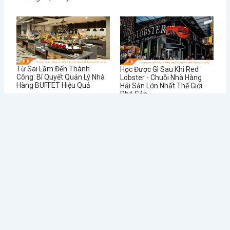
Từ Sai Lầm Đến Thành
Học Được Gì Sau Khi Red
Công: Bí Quyết Quản Lý Nhà
Lobster - Chuỗi Nhà Hàng
Hàng BUFFET Hiệu Quả
Hải Sản Lớn Nhất Thế Giới
Phá Sản
Tin tức mới
Điều Gì Làm Nên Sức Hút
Chè Chang Hi: Hành Trình
Không Thể...
Vượt “Drama” Sóng...
1 Tháng Sáu, 2024
31 Tháng Năm, 2024