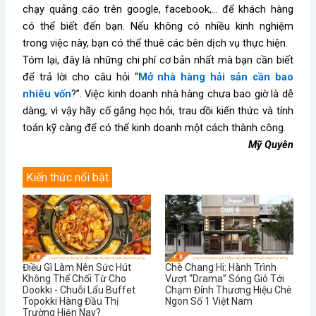
chạy quảng cáo trên google, facebook,… để khách hàng
có thể biết đến bạn. Nếu không có nhiều kinh nghiệm
trong việc này, bạn có thể thuê các bên dịch vụ thực hiện.
Tóm lại, đây là những chi phí cơ bản nhất mà bạn cần biết
để trả lời cho câu hỏi “
Mở nhà hàng hải sản cần bao
nhiêu vốn
?”. Việc kinh doanh nhà hàng chưa bao giờ là dễ
dàng, vì vậy hãy cố gắng học hỏi, trau dồi kiến thức và tính
toán kỹ càng để có thể kinh doanh một cách thành công.
Mỹ Quyên
Kiến thức nổi bật
Điều Gì Làm Nên Sức Hút
Chè Chang Hi: Hành Trình
Không Thể Chối Từ Cho
Vượt “Drama” Sóng Gió Tới
Dookki - Chuỗi Lẩu Buffet
Chạm Đỉnh Thương Hiệu Chè
Topokki Hàng Đầu Thị
Ngon Số 1 Việt Nam
Trường Hiện Nay?