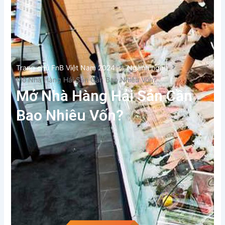
Trang chủ FnB Việt Nam 2024
Ngành nghề
Mở Nhà Hàng Hải Sản Cần Bao Nhiêu Vốn?
Mở Nhà Hàng Hải Sản Cần
Bao Nhiêu Vốn?