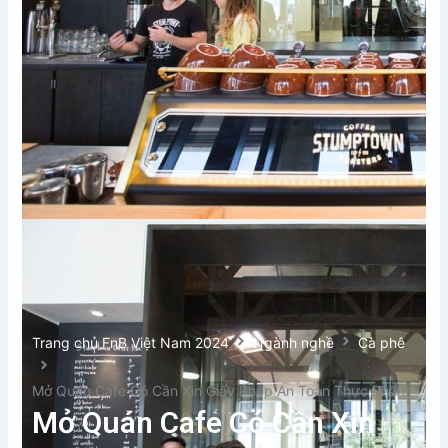
Trang chủ FnB Việt Nam 2024
Ngành nghề
Cà phê
Mở Quán Cafe Có Cần Xin Giấy Phép An Toàn Thực Phẩm
Mở Quán Cafe Có Cần Xin