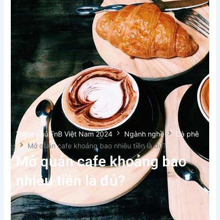
Trang chủ FnB Việt Nam 2024
Ngành nghề
Cà phê
Mở quán cafe khoảng bao nhiêu tiền là đủ?
Mở quán cafe khoảng bao
nhiêu tiền là đủ?