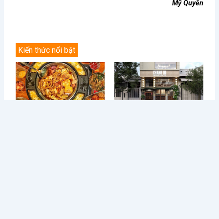
Mỹ Quyên
Kiến thức nổi bật
Điều Gì Làm Nên Sức Hút
Chè Chang Hi: Hành Trình
Không Thể Chối Từ Cho
Vượt “Drama” Sóng Gió Tới
Dookki - Chuỗi Lẩu Buffet
Chạm Đỉnh Thương Hiệu Chè
Topokki Hàng Đầu Thị
Ngon Số 1 Việt Nam
Trường Hiện Nay?
Từ Sai Lầm Đến Thành
Học Được Gì Sau Khi Red