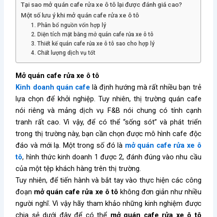
Tại sao mở quán cafe rửa xe ô tô lại được đánh giá cao?
Một số lưu ý khi mở quán cafe rửa xe ô tô
1. Phân bổ nguồn vốn hợp lý
2. Diện tích mặt bằng mở quán cafe rửa xe ô tô
3. Thiết kế quán cafe rửa xe ô tô sao cho hợp lý
4. Chất lượng dịch vụ tốt
Mở quán cafe rửa xe ô tô
Kinh doanh quán cafe
là định hướng mà rất nhiều bạn trẻ
lựa chọn để khởi nghiệp. Tuy nhiên, thị trường quán cafe
nói riêng và mảng dịch vụ F&B nói chung có tính cạnh
tranh rất cao. Vì vậy, để có thể “sống sót” và phát triển
trong thị trường này, bạn cần chọn được mô hình cafe độc
đáo và mới lạ. Một trong số đó là
mở quán cafe rửa xe ô
tô
, hình thức kinh doanh 1 được 2, đánh đúng vào nhu cầu
của một tệp khách hàng trên thị trường.
Tuy nhiên, để tiến hành và bắt tay vào thực hiện các công
đoạn
mở quán cafe rửa xe ô tô
không đơn giản như nhiều
người nghĩ. Vì vậy hãy tham khảo những kinh nghiệm được
chia sẻ dưới đây để có thể
mở quán cafe rửa xe ô tô