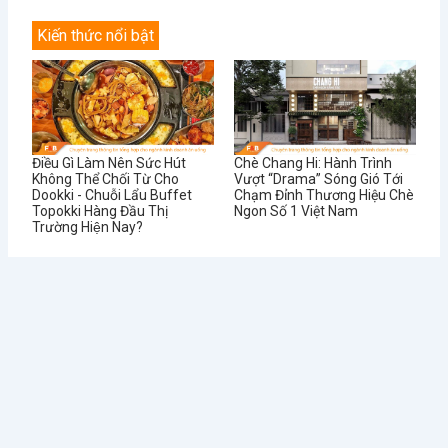
Kiến thức nổi bật
Điều Gì Làm Nên Sức Hút
Chè Chang Hi: Hành Trình
Không Thể Chối Từ Cho
Vượt “Drama” Sóng Gió Tới
Dookki - Chuỗi Lẩu Buffet
Chạm Đỉnh Thương Hiệu Chè
Topokki Hàng Đầu Thị
Ngon Số 1 Việt Nam
Trường Hiện Nay?
Từ Sai Lầm Đến Thành
Học Được Gì Sau Khi Red
Công: Bí Quyết Quản Lý Nhà
Lobster - Chuỗi Nhà Hàng
Hàng BUFFET Hiệu Quả
Hải Sản Lớn Nhất Thế Giới
Phá Sản